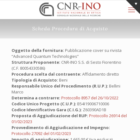
Scheda Procedura di Acquisto
Oggetto della fornitura:
Pubblicazione cover su rivista
“Advanced Quantum Technologies”
Struttura Proponente:
CNR-INO S.S. di Sesto Fiorentino
(C.F. 80054330586)
Procedura scelta dal contraente:
Affidamento diretto
Tipologia di Acquisto:
Beni
Responsabile Unico del Procedimento (R.U.P.):
Bellini
Marco
Determina a contrarre:
Protocollo 8957 del 26/10/2022
Codice Unico Progetto (C.U.P.):
B54I19006710006
Codice Identificativo Gara (C.I.G.):
Z60390AD1B
Proposta di Aggiudicazione del RUP:
Protocollo 26914 del
01/02/2023
Provvedimento di Aggiudicazione ed Impegno:
Protocollo 27092 del 01/02/2023
Importo di aggiudicazione:
1.665,00 €
(iva esclusa)