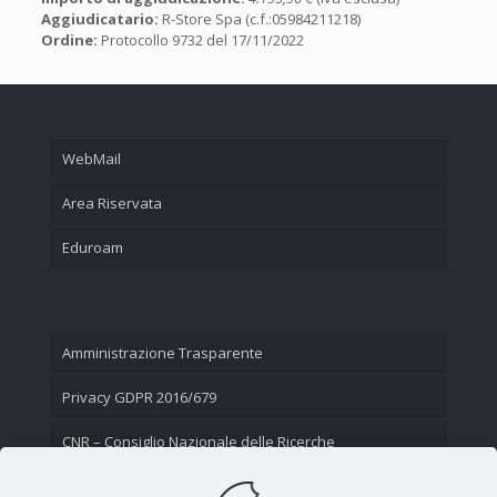
Aggiudicatario:
R-Store Spa (c.f.:05984211218)
Ordine:
Protocollo 9732 del 17/11/2022
WebMail
Area Riservata
Eduroam
Amministrazione Trasparente
Privacy GDPR 2016/679
CNR – Consiglio Nazionale delle Ricerche