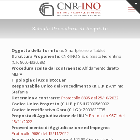
Scheda Procedura di Acquisto
Oggetto della fornitura:
Smartphone e Tablet
Struttura Proponente:
CNR-INO S.S. di Sesto Fiorentino
(C.F. 80054330586)
Procedura scelta dal contraente:
Affidamento diretto
MEPA
Tipologia di Acquisto:
Beni
Responsabile Unico del Procedimento (R.U.P.):
Arminio
Stefania
Determina a contrarre:
Protocollo 8895 del 25/10/2022
Codice Unico Progetto (C.U.P.):
B51I17000560002
Codice Identificativo Gara (C.I.G.):
Z0B383EFB5
Proposta di Aggiudicazione del RUP:
Protocollo 9671 del
15/11/2022
Provvedimento di Aggiudicazione ed Impegno:
Protocollo 9680 del 15/11/2022
Importo di aggiudicazione:
4.195,90 €
(iva esclusa)