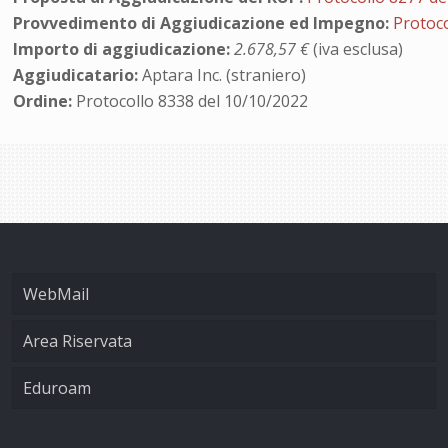
Provvedimento di Aggiudicazione ed Impegno:
Protoco
Importo di aggiudicazione:
2.678,57 €
(iva esclusa)
Aggiudicatario:
Aptara Inc. (straniero)
Ordine:
Protocollo 8338 del 10/10/2022
WebMail
Area Riservata
Eduroam