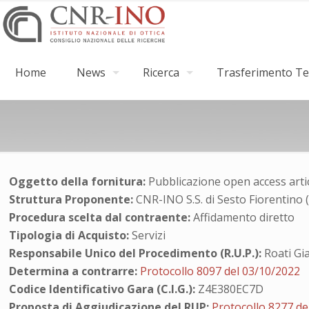
Home
News
Ricerca
Trasferimento Tec
Oggetto della fornitura:
Pubblicazione open access artico
Struttura Proponente:
CNR-INO S.S. di Sesto Fiorentino 
Procedura scelta dal contraente:
Affidamento diretto
Tipologia di Acquisto:
Servizi
Responsabile Unico del Procedimento (R.U.P.):
Roati G
Determina a contrarre:
Protocollo 8097 del 03/10/2022
Codice Identificativo Gara (C.I.G.):
Z4E380EC7D
Proposta di Aggiudicazione del RUP:
Protocollo 8277 de