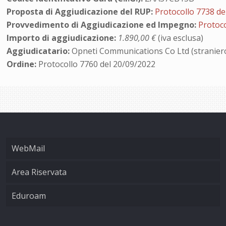
Proposta di Aggiudicazione del RUP:
Protocollo 7738 de
Provvedimento di Aggiudicazione ed Impegno:
Protoco
Importo di aggiudicazione:
1.890,00 €
(iva esclusa)
Aggiudicatario:
Opneti Communications Co Ltd (stranier
Ordine:
Protocollo 7760 del 20/09/2022
WebMail
Area Riservata
Eduroam