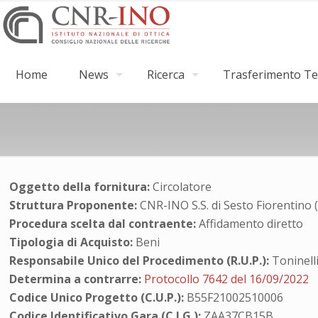
Home
News
Ricerca
Trasferimento Tec
Oggetto della fornitura:
Circolatore
Struttura Proponente:
CNR-INO S.S. di Sesto Fiorentino 
Procedura scelta dal contraente:
Affidamento diretto
Tipologia di Acquisto:
Beni
Responsabile Unico del Procedimento (R.U.P.):
Toninell
Determina a contrarre:
Protocollo 7642 del 16/09/2022
Codice Unico Progetto (C.U.P.):
B55F21002510006
Codice Identificativo Gara (C.I.G.):
ZAA37CB15B