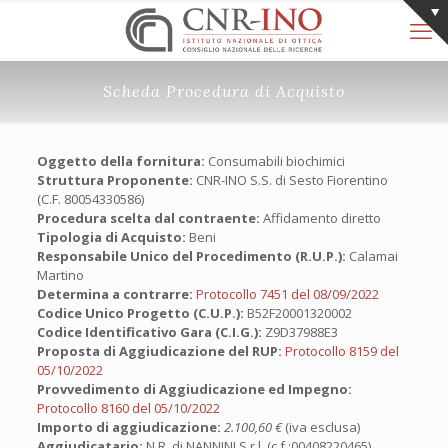
Scheda Procedura di Acquisto
Oggetto della fornitura:
Consumabili biochimici
Struttura Proponente:
CNR-INO S.S. di Sesto Fiorentino
(C.F. 80054330586)
Procedura scelta dal contraente:
Affidamento diretto
Tipologia di Acquisto:
Beni
Responsabile Unico del Procedimento (R.U.P.):
Calamai
Martino
Determina a contrarre:
Protocollo 7451 del 08/09/2022
Codice Unico Progetto (C.U.P.):
B52F20001320002
Codice Identificativo Gara (C.I.G.):
Z9D37988E3
Proposta di Aggiudicazione del RUP:
Protocollo 8159 del
05/10/2022
Provvedimento di Aggiudicazione ed Impegno:
Protocollo 8160 del 05/10/2022
Importo di aggiudicazione:
2.100,60 €
(iva esclusa)
Aggiudicatario:
N.R. di NANNINI S.r.l. (c.f.:00408220465)