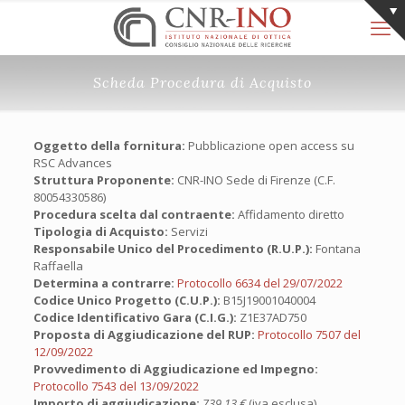
Scheda Procedura di Acquisto
Oggetto della fornitura:
Pubblicazione open access su
RSC Advances
Struttura Proponente:
CNR-INO Sede di Firenze (C.F.
80054330586)
Procedura scelta dal contraente:
Affidamento diretto
Tipologia di Acquisto:
Servizi
Responsabile Unico del Procedimento (R.U.P.):
Fontana
Raffaella
Determina a contrarre:
Protocollo 6634 del 29/07/2022
Codice Unico Progetto (C.U.P.):
B15J19001040004
Codice Identificativo Gara (C.I.G.):
Z1E37AD750
Proposta di Aggiudicazione del RUP:
Protocollo 7507 del
12/09/2022
Provvedimento di Aggiudicazione ed Impegno:
Protocollo 7543 del 13/09/2022
Importo di aggiudicazione:
739,13 €
(iva esclusa)