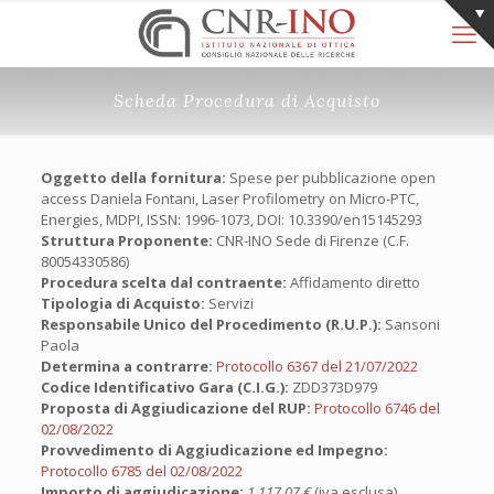
Scheda Procedura di Acquisto
Oggetto della fornitura:
Spese per pubblicazione open
access Daniela Fontani, Laser Profilometry on Micro-PTC,
Energies, MDPI, ISSN: 1996-1073, DOI: 10.3390/en15145293
Struttura Proponente:
CNR-INO Sede di Firenze (C.F.
80054330586)
Procedura scelta dal contraente:
Affidamento diretto
Tipologia di Acquisto:
Servizi
Responsabile Unico del Procedimento (R.U.P.):
Sansoni
Paola
Determina a contrarre:
Protocollo 6367 del 21/07/2022
Codice Identificativo Gara (C.I.G.):
ZDD373D979
Proposta di Aggiudicazione del RUP:
Protocollo 6746 del
02/08/2022
Provvedimento di Aggiudicazione ed Impegno:
Protocollo 6785 del 02/08/2022
Importo di aggiudicazione:
1.117,07 €
(iva esclusa)