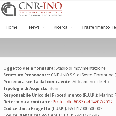
Home
News
Ricerca
Trasferimento Tec
Oggetto della fornitura:
Stadio di movimentazione
Struttura Proponente:
CNR-INO S.S. di Sesto Fiorentino 
Procedura scelta dal contraente:
Affidamento diretto
Tipologia di Acquisto:
Beni
Responsabile Unico del Procedimento (R.U.P.):
Marino F
Determina a contrarre:
Protocollo 6087 del 14/07/2022
Codice Unico Progetto (C.U.P.):
B51I17000600002
Codice Identificativo Gara (C.I.G.):
Z44372B24B