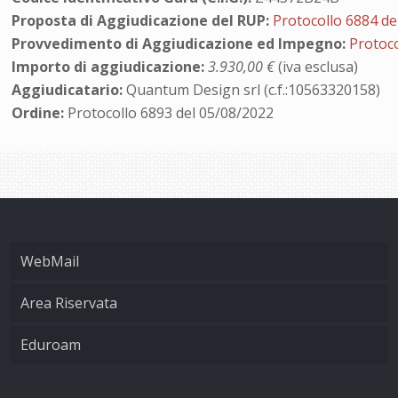
Proposta di Aggiudicazione del RUP:
Protocollo 6884 de
Provvedimento di Aggiudicazione ed Impegno:
Protoco
Importo di aggiudicazione:
3.930,00 €
(iva esclusa)
Aggiudicatario:
Quantum Design srl (c.f.:10563320158)
Ordine:
Protocollo 6893 del 05/08/2022
WebMail
Area Riservata
Eduroam