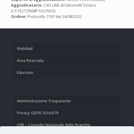
Aggiudicatario:
CAD LINE di Falconetti Tiziano
(c.f.:FLCTZN68P12G702O)
Ordine:
Protocollo 7187 del 24/08/2022
WebMail
Area Riservata
Eduroam
Amministrazione Trasparente
Privacy GDPR 2016/679
CNR – Consiglio Nazionale delle Ricerche