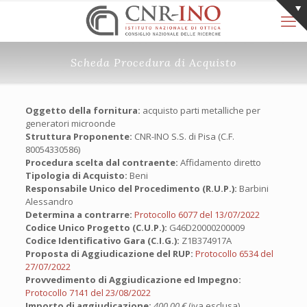
Scheda Procedura di Acquisto
Oggetto della fornitura:
acquisto parti metalliche per
generatori microonde
Struttura Proponente:
CNR-INO S.S. di Pisa (C.F.
80054330586)
Procedura scelta dal contraente:
Affidamento diretto
Tipologia di Acquisto:
Beni
Responsabile Unico del Procedimento (R.U.P.):
Barbini
Alessandro
Determina a contrarre:
Protocollo 6077 del 13/07/2022
Codice Unico Progetto (C.U.P.):
G46D20000200009
Codice Identificativo Gara (C.I.G.):
Z1B374917A
Proposta di Aggiudicazione del RUP:
Protocollo 6534 del
27/07/2022
Provvedimento di Aggiudicazione ed Impegno:
Protocollo 7141 del 23/08/2022
Importo di aggiudicazione:
400,00 €
(iva esclusa)