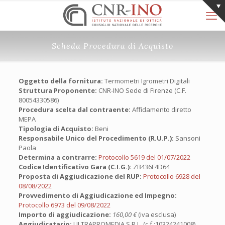
Scheda Procedura di Acquisto
Oggetto della fornitura:
Termometri Igrometri Digitali
Struttura Proponente:
CNR-INO Sede di Firenze (C.F.
80054330586)
Procedura scelta dal contraente:
Affidamento diretto
MEPA
Tipologia di Acquisto:
Beni
Responsabile Unico del Procedimento (R.U.P.):
Sansoni
Paola
Determina a contrarre:
Protocollo 5619 del 01/07/2022
Codice Identificativo Gara (C.I.G.):
ZB436F4D64
Proposta di Aggiudicazione del RUP:
Protocollo 6928 del
08/08/2022
Provvedimento di Aggiudicazione ed Impegno:
Protocollo 6973 del 09/08/2022
Importo di aggiudicazione:
160,00 €
(iva esclusa)
Aggiudicatario:
ULTRAPROMEDIA S.R.L. (c.f.:10324241008)