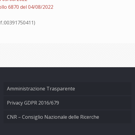
llo 6870 del 04/08/2022
f.:00391750411)
Amministrazione Trasparente
Privacy GDPR 2016/679
CNR – Consiglio Nazionale delle Ricerche