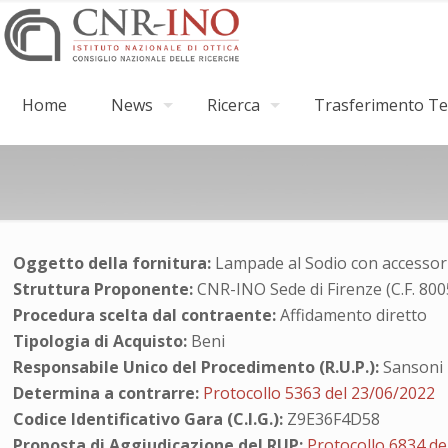
Home
News
Ricerca
Trasferimento Tec
Oggetto della fornitura:
Lampade al Sodio con accessor
Struttura Proponente:
CNR-INO Sede di Firenze (C.F. 80
Procedura scelta dal contraente:
Affidamento diretto
Tipologia di Acquisto:
Beni
Responsabile Unico del Procedimento (R.U.P.):
Sansoni 
Determina a contrarre:
Protocollo 5363 del 23/06/2022
Codice Identificativo Gara (C.I.G.):
Z9E36F4D58
Proposta di Aggiudicazione del RUP:
Protocollo 6834 de