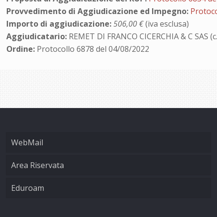
Provvedimento di Aggiudicazione ed Impegno:
Protoco
Importo di aggiudicazione:
506,00 €
(iva esclusa)
Aggiudicatario:
REMET DI FRANCO CICERCHIA & C SAS (c.
Ordine:
Protocollo 6878 del 04/08/2022
WebMail
Area Riservata
Eduroam