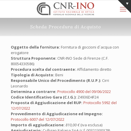
Scheda Procedura di Acquisto
Oggetto della fornitura:
Fornitura di goccioni d´acqua con
erogatore
Struttura Proponente:
CNR-INO Sede di Firenze (C.F.
80054330586)
Procedura scelta dal contraente:
Affidamento diretto
Tipologia di Acquisto:
Beni
Responsabile Unico del Procedimento (R.U.P.):
Cirri
Leonardo
Determina a contrarre:
Protocollo 4900 del 09/06/2022
Codice Identificativo Gara (C.I.G.):
Z4936D4F24
Proposta di Aggiudicazione del RUP:
Protocollo 5992 del
12/07/2022
Provvedimento di Aggiudicazione ed Impegno:
Protocollo 6007 del 12/07/2022
Importo di aggiudicazione:
810,00 €
(iva esclusa)
Aggiudicatario:
Culligan Italiana SpA (c.f.:00321300378)