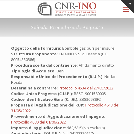
Scheda Procedura di Acquisto
Oggetto della fornitura:
Bombole gas puri per misure
Struttura Proponente:
CNR-INO S.S. di Brescia (C.F.
80054330586)
Procedura scelta dal contraente:
Affidamento diretto
Tipologia di Acquisto:
Beni
Responsabile Unico del Procedimento (R.U.P.):
Nodari
Rosita
Determina a contrarre:
Protocollo 4534 del 27/05/2022
Codice Unico Progetto (C.U.P.):
B86C19001580005
Codice Identificativo Gara (C.I.G.):
ZB8369B8F2
Proposta di Aggiudicazione del RUP:
Protocollo 4613 del
31/05/2022
Provvedimento di Aggiudicazione ed Impegno:
Protocollo 4680 del 01/06/2022
Importo di aggiudicazione:
562,58 €
(iva esclusa)
Aggiudicatario:
SOL S.P.A. (c.f.:04127270157)