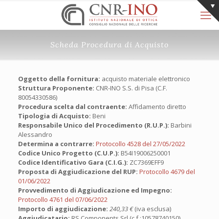
Scheda Procedura di Acquisto
Oggetto della fornitura:
acquisto materiale elettronico
Struttura Proponente:
CNR-INO S.S. di Pisa (C.F.
80054330586)
Procedura scelta dal contraente:
Affidamento diretto
Tipologia di Acquisto:
Beni
Responsabile Unico del Procedimento (R.U.P.):
Barbini
Alessandro
Determina a contrarre:
Protocollo 4528 del 27/05/2022
Codice Unico Progetto (C.U.P.):
B54I19006250001
Codice Identificativo Gara (C.I.G.):
ZC7369EFF9
Proposta di Aggiudicazione del RUP:
Protocollo 4679 del
01/06/2022
Provvedimento di Aggiudicazione ed Impegno:
Protocollo 4761 del 07/06/2022
Importo di aggiudicazione:
240,33 €
(iva esclusa)
Aggiudicatario:
RS Components Srl (c.f.:10578740150)