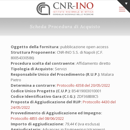
Scheda Procedura di Acquisto
Oggetto della fornitura:
pubblicazione open access
Struttura Proponente:
CNR-INO S.S. di Napoli (C.F.
80054330586)
Procedura scelta dal contraente:
Affidamento diretto
Tipologia di Acquisto:
Servizi
Responsabile Unico del Procedimento (R.U.P.):
Malara
Pietro
Determina a contrarre:
Protocollo 4358 del 20/05/2022
Codice Unico Progetto (C.U.P.):
B54I19003010001
Codice Identificativo Gara (C.I.G.):
ZDF368B8C5
Proposta di Aggiudicazione del RUP:
Protocollo 4430 del
24/05/2022
Provvedimento di Aggiudicazione ed Impegno:
Protocollo 4855 del 08/06/2022
Importo di aggiudicazione:
79,44 €
(iva esclusa)
Aggiudicatario:
Advances in Engineering (straniero)