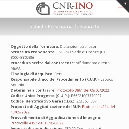
Scheda Procedura di Acquisto
Oggetto della fornitura:
Distanziometro laser
Struttura Proponente:
CNR-INO Sede di Firenze (C.F.
80054330586)
Procedura scelta dal contraente:
Affidamento diretto
MEPA
Tipologia di Acquisto:
Beni
Responsabile Unico del Procedimento (R.U.P.):
Lapucci
Antonio
Determina a contrarre:
Protocollo 3861 del 09/05/2022
Codice Unico Progetto (C.U.P.):
B55F21003370007
Codice Identificativo Gara (C.I.G.):
ZCF365F867
Proposta di Aggiudicazione del RUP:
Protocollo 4114 del
13/05/2022
Provvedimento di Aggiudicazione ed Impegno:
Protocollo 4152 del 16/05/2022
Importo di aggiudicazione:
639,00 €
(iva esclusa)