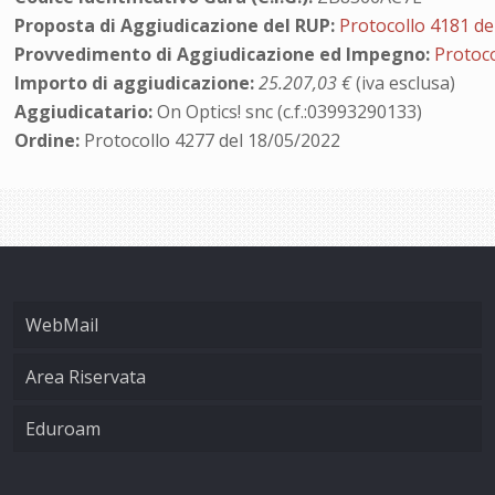
Proposta di Aggiudicazione del RUP:
Protocollo 4181 de
Provvedimento di Aggiudicazione ed Impegno:
Protoco
Importo di aggiudicazione:
25.207,03 €
(iva esclusa)
Aggiudicatario:
On Optics! snc (c.f.:03993290133)
Ordine:
Protocollo 4277 del 18/05/2022
WebMail
Area Riservata
Eduroam