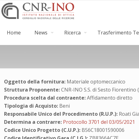
Home
News
Ricerca
Trasferimento Tec
Oggetto della fornitura:
Materiale optomeccanico
Struttura Proponente:
CNR-INO S.S. di Sesto Fiorentino 
Procedura scelta dal contraente:
Affidamento diretto
Tipologia di Acquisto:
Beni
Responsabile Unico del Procedimento (R.U.P.):
Roati G
Determina a contrarre:
Protocollo 3701 del 03/05/2021
Codice Unico Progetto (C.U.P.):
B56C18001590006
Codice Identificativo Gara (C.I.G.):
ZB8366AC7E