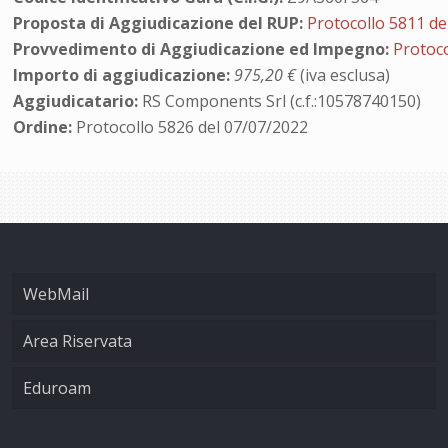
Proposta di Aggiudicazione del RUP:
Protocollo 5811 de
Provvedimento di Aggiudicazione ed Impegno:
Protoco
Importo di aggiudicazione:
975,20 €
(iva esclusa)
Aggiudicatario:
RS Components Srl (c.f.:10578740150)
Ordine:
Protocollo 5826 del 07/07/2022
WebMail
Area Riservata
Eduroam