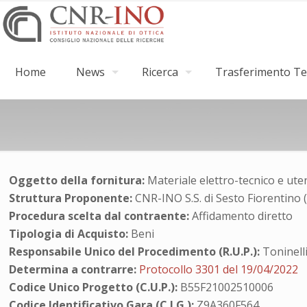
Home
News
Ricerca
Trasferimento Tec
Oggetto della fornitura:
Materiale elettro-tecnico e uten
Struttura Proponente:
CNR-INO S.S. di Sesto Fiorentino 
Procedura scelta dal contraente:
Affidamento diretto
Tipologia di Acquisto:
Beni
Responsabile Unico del Procedimento (R.U.P.):
Toninell
Determina a contrarre:
Protocollo 3301 del 19/04/2022
Codice Unico Progetto (C.U.P.):
B55F21002510006
Codice Identificativo Gara (C.I.G.):
Z9A360F564