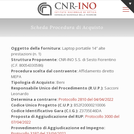
Scheda Procedura di Acquisto
Oggetto della fornitura:
Laptop portatile 14″ alte
prestazioni (n. 1)
Struttura Proponente:
CNR-INO S.S. di Sesto Fiorentino
(C.F. 80054330586)
Procedura scelta dal contraente:
Affidamento diretto
MEPA
Tipologia di Acquisto:
Beni
Responsabile Unico del Procedimento (R.U.P.):
Sacconi
Leonardo
Determina a contrarre:
Protocollo 2810 del 04/04/2022
Codice Unico Progetto (C.U.P.):
B52F20000210006
Codice Identificativo Gara (C.I.G.):
Z3735E46DA
Proposta di Aggiudicazione del RUP:
Protocollo 3000 del
07/04/2022
Provvedimento di Aggiudicazione ed Impegno:
Protocollo 3197 del 13/04/2022