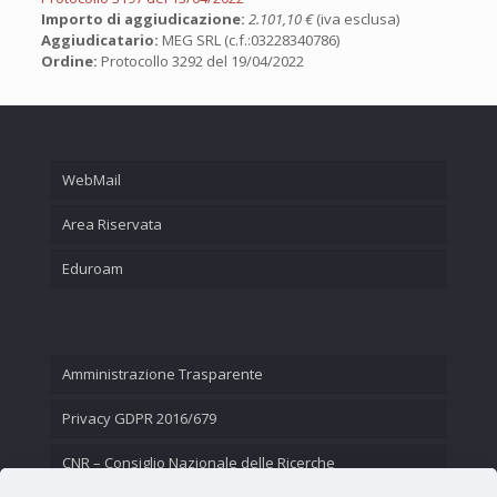
Importo di aggiudicazione:
2.101,10 €
(iva esclusa)
Aggiudicatario:
MEG SRL (c.f.:03228340786)
Ordine:
Protocollo 3292 del 19/04/2022
WebMail
Area Riservata
Eduroam
Amministrazione Trasparente
Privacy GDPR 2016/679
CNR – Consiglio Nazionale delle Ricerche