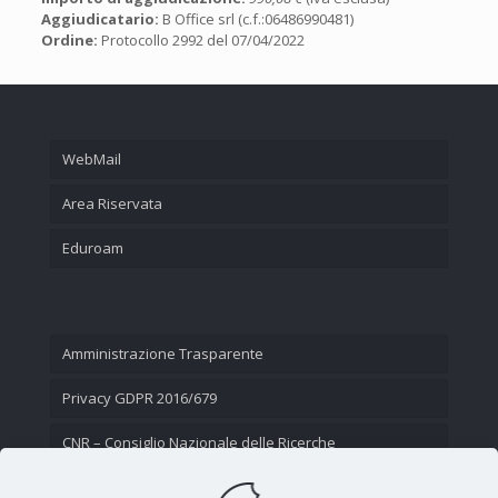
Aggiudicatario:
B Office srl (c.f.:06486990481)
Ordine:
Protocollo 2992 del 07/04/2022
WebMail
Area Riservata
Eduroam
Amministrazione Trasparente
Privacy GDPR 2016/679
CNR – Consiglio Nazionale delle Ricerche