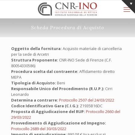
Scheda Procedura di Acquisto
Oggetto della fornitura:
Acquisto materiale di cancelleria
per la sede di Arcetri
Struttura Proponente:
CNR-INO Sede di Firenze (C.F.
80054330586)
Procedura scelta dal contraente:
Affidamento diretto
MEPA
Tipologia di Acquisto:
Beni
Responsabile Unico del Procedimento (R.U.P.):
Cirri
Leonardo
Determina a contrarre:
Protocollo 2507 del 24/03/2022
Codice Identificativo Gara (C.I.G.):
Z1935B16DC
Proposta di Aggiudicazione del RUP:
Protocollo 2660 del
29/03/2022
Provvedimento di Aggiudicazione ed Impegno:
Protocollo 2689 del 30/03/2022
Importo di aggiudicazione:
990,08 €
(iva esclusa)