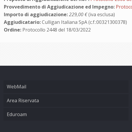
Provvedimento di Aggiudicazione ed Impegno:
Protoco
Importo di aggiudicazione:
229,00 €
(iva esclusa)
Aggiudicatario:
Culligan Italiana SpA (c.f.:00321300378)
Ordine:
Protocollo 2448 del 18/03/2022
WebMail
Area Riservata
Eduroam