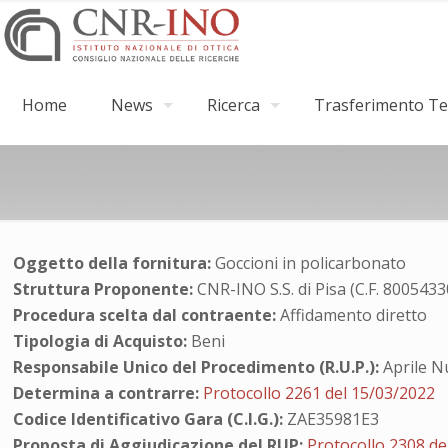
Home
News
Ricerca
Trasferimento Tec
Oggetto della fornitura:
Goccioni in policarbonato
Struttura Proponente:
CNR-INO S.S. di Pisa (C.F. 800543
Procedura scelta dal contraente:
Affidamento diretto
Tipologia di Acquisto:
Beni
Responsabile Unico del Procedimento (R.U.P.):
Aprile N
Determina a contrarre:
Protocollo 2261 del 15/03/2022
Codice Identificativo Gara (C.I.G.):
ZAE35981E3
Proposta di Aggiudicazione del RUP:
Protocollo 2308 de