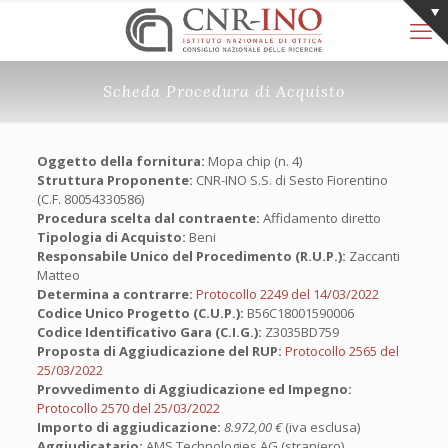
Scheda Procedura di Acquisto
Oggetto della fornitura:
Mopa chip (n. 4)
Struttura Proponente:
CNR-INO S.S. di Sesto Fiorentino
(C.F. 80054330586)
Procedura scelta dal contraente:
Affidamento diretto
Tipologia di Acquisto:
Beni
Responsabile Unico del Procedimento (R.U.P.):
Zaccanti
Matteo
Determina a contrarre:
Protocollo 2249 del 14/03/2022
Codice Unico Progetto (C.U.P.):
B56C18001590006
Codice Identificativo Gara (C.I.G.):
Z3035BD759
Proposta di Aggiudicazione del RUP:
Protocollo 2565 del
25/03/2022
Provvedimento di Aggiudicazione ed Impegno:
Protocollo 2570 del 25/03/2022
Importo di aggiudicazione:
8.972,00 €
(iva esclusa)
Aggiudicatario:
AMS Technologies AG (straniero)