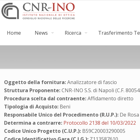
Home
News
Ricerca
Trasferimento Tec
Oggetto della fornitura:
Analizzatore di fascio
Struttura Proponente:
CNR-INO S.S. di Napoli (C.F. 8005
Procedura scelta dal contraente:
Affidamento diretto
Tipologia di Acquisto:
Beni
Responsabile Unico del Procedimento (R.U.P.):
De Rosa 
Determina a contrarre:
Protocollo 2138 del 10/03/2022
Codice Unico Progetto (C.U.P.):
B59C20003290005
Codice Identificativo Gara (C.I.G.):
Z113587610