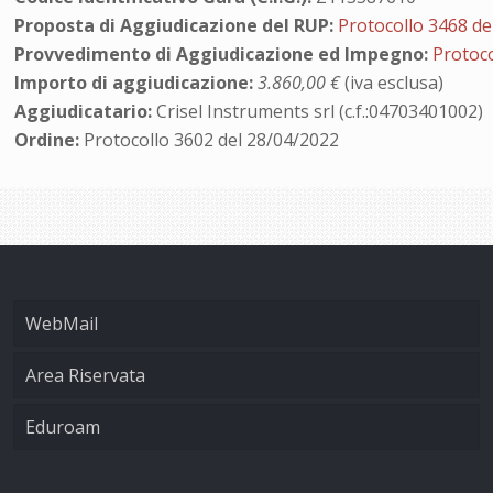
Proposta di Aggiudicazione del RUP:
Protocollo 3468 de
Provvedimento di Aggiudicazione ed Impegno:
Protoco
Importo di aggiudicazione:
3.860,00 €
(iva esclusa)
Aggiudicatario:
Crisel Instruments srl (c.f.:04703401002)
Ordine:
Protocollo 3602 del 28/04/2022
WebMail
Area Riservata
Eduroam