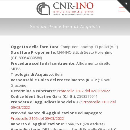
Scheda Procedura di Acquisto
Oggetto della fornitura:
Computer Lapotop 13 pollici (n. 1)
Struttura Proponente:
CNR-INO S.S. di Sesto Fiorentino
(C.F. 80054330586)
Procedura scelta dal contraente:
Affidamento diretto
MEPA
Tipologia di Acquisto:
Beni
Responsabile Unico del Procedimento (R.U.P.):
Roati
Giacomo
Determina a contrarre:
Protocollo 1837 del 02/03/2022
Codice Identificativo Gara (C.I.G.):
Z593579941
Proposta di Aggiudicazione del RUP:
Protocollo 2103 del
09/03/2022
Provvedimento di Aggiudicazione ed Impegno:
Protocollo 2106 del 09/03/2022
Importo di aggiudicazione:
1.580,15 €
(iva esclusa)
Aggiudicatario:
DPS Informatica Snc di Presello Gianni & C