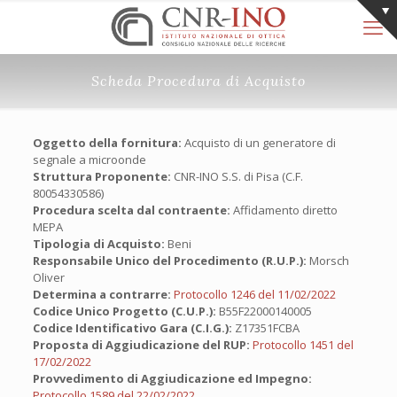
Scheda Procedura di Acquisto
Oggetto della fornitura:
Acquisto di un generatore di
segnale a microonde
Struttura Proponente:
CNR-INO S.S. di Pisa (C.F.
80054330586)
Procedura scelta dal contraente:
Affidamento diretto
MEPA
Tipologia di Acquisto:
Beni
Responsabile Unico del Procedimento (R.U.P.):
Morsch
Oliver
Determina a contrarre:
Protocollo 1246 del 11/02/2022
Codice Unico Progetto (C.U.P.):
B55F22000140005
Codice Identificativo Gara (C.I.G.):
Z17351FCBA
Proposta di Aggiudicazione del RUP:
Protocollo 1451 del
17/02/2022
Provvedimento di Aggiudicazione ed Impegno:
Protocollo 1589 del 22/02/2022