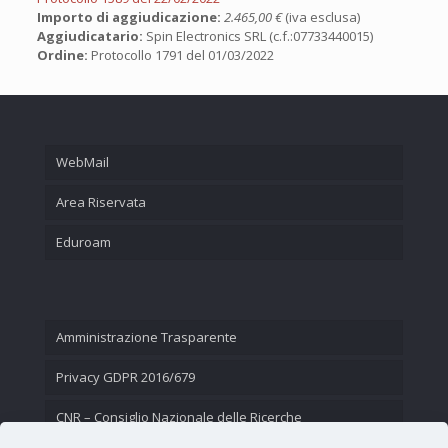
Importo di aggiudicazione:
2.465,00 €
(iva esclusa)
Aggiudicatario:
Spin Electronics SRL (c.f.:07733440015)
Ordine:
Protocollo 1791 del 01/03/2022
WebMail
Area Riservata
Eduroam
Amministrazione Trasparente
Privacy GDPR 2016/679
CNR – Consiglio Nazionale delle Ricerche