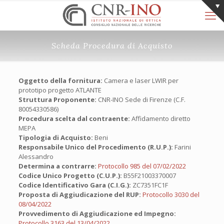
Scheda Procedura di Acquisto
Oggetto della fornitura:
Camera e laser LWIR per
prototipo progetto ATLANTE
Struttura Proponente:
CNR-INO Sede di Firenze (C.F.
80054330586)
Procedura scelta dal contraente:
Affidamento diretto
MEPA
Tipologia di Acquisto:
Beni
Responsabile Unico del Procedimento (R.U.P.):
Farini
Alessandro
Determina a contrarre:
Protocollo 985 del 07/02/2022
Codice Unico Progetto (C.U.P.):
B55F21003370007
Codice Identificativo Gara (C.I.G.):
ZC7351FC1F
Proposta di Aggiudicazione del RUP:
Protocollo 3030 del
08/04/2022
Provvedimento di Aggiudicazione ed Impegno:
Protocollo 3163 del 13/04/2022