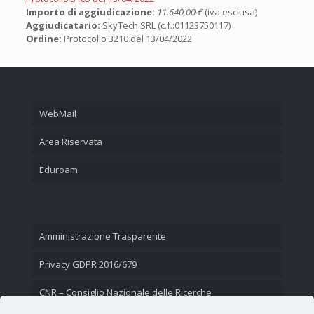
Importo di aggiudicazione:
11.640,00 €
(iva esclusa)
Aggiudicatario:
SkyTech SRL (c.f.:01123750117)
Ordine:
Protocollo 3210 del 13/04/2022
WebMail
Area Riservata
Eduroam
Amministrazione Trasparente
Privacy GDPR 2016/679
CNR – Consiglio Nazionale delle Ricerche