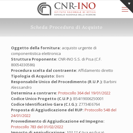
Scheda Procedura di Acquisto
Oggetto della fornitura:
acquisto urgente di
componentistica elettronica
Struttura Proponente:
CNR-INO S.S. di Pisa (C.F.
80054330586)
Procedura scelta dal contraente:
Affidamento diretto
Tipologia di Acquisto:
Beni
Responsabile Unico del Procedimento (R.U.P.):
Barbini
Alessandro
Determina a contrarre:
Protocollo 364 del 19/01/2022
Codice Unico Progetto (C.U.P.):
B54I19006250001
Codice Identificativo Gara (C.I.G.):
Z7734E6764
Proposta di Aggiudicazione del RUP:
Protocollo 548 del
24/01/2022
Provvedimento di Aggiudicazione ed Impegno:
Protocollo 783 del 01/02/2022
Importo di aggiudicazione:
103,11 €
(iva esclusa)