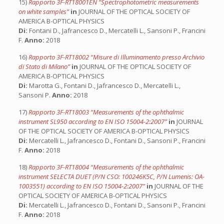
15)
Rapporto 3F-RT18001EN “Spectrophotometric measurements
on white samples”
in
JOURNAL OF THE OPTICAL SOCIETY OF
AMERICA B-OPTICAL PHYSICS
Di:
Fontani D., Jafrancesco D., Mercatelli L., Sansoni P., Francini
F.
Anno:
2018
16)
Rapporto 3F-RT18002 “Misure di Illuminamento presso Archivio
di Stato di Milano”
in
JOURNAL OF THE OPTICAL SOCIETY OF
AMERICA B-OPTICAL PHYSICS
Di:
Marotta G., Fontani D., Jafrancesco D., Mercatelli L.,
Sansoni P.
Anno:
2018
17)
Rapporto 3F-RT18003 “Measurements of the ophthalmic
instrument SL950 according to EN ISO 15004-2:2007”
in
JOURNAL
OF THE OPTICAL SOCIETY OF AMERICA B-OPTICAL PHYSICS
Di:
Mercatelli L., Jafrancesco D., Fontani D., Sansoni P., Francini
F.
Anno:
2018
18)
Rapporto 3F-RT18004 “Measurements of the ophthalmic
instrument SELECTA DUET (P/N CSO: 100246K5C, P/N Lumenis: OA-
1003551) according to EN ISO 15004-2:2007”
in
JOURNAL OF THE
OPTICAL SOCIETY OF AMERICA B-OPTICAL PHYSICS
Di:
Mercatelli L., Jafrancesco D., Fontani D., Sansoni P., Francini
F.
Anno:
2018