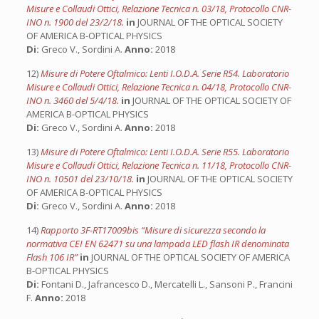
Misure e Collaudi Ottici, Relazione Tecnica n. 03/18, Protocollo CNR-
INO n. 1900 del 23/2/18.
in
JOURNAL OF THE OPTICAL SOCIETY
OF AMERICA B-OPTICAL PHYSICS
Di:
Greco V., Sordini A.
Anno:
2018
12)
Misure di Potere Oftalmico: Lenti I.O.D.A. Serie R54. Laboratorio
Misure e Collaudi Ottici, Relazione Tecnica n. 04/18, Protocollo CNR-
INO n. 3460 del 5/4/18.
in
JOURNAL OF THE OPTICAL SOCIETY OF
AMERICA B-OPTICAL PHYSICS
Di:
Greco V., Sordini A.
Anno:
2018
13)
Misure di Potere Oftalmico: Lenti I.O.D.A. Serie R55. Laboratorio
Misure e Collaudi Ottici, Relazione Tecnica n. 11/18, Protocollo CNR-
INO n. 10501 del 23/10/18.
in
JOURNAL OF THE OPTICAL SOCIETY
OF AMERICA B-OPTICAL PHYSICS
Di:
Greco V., Sordini A.
Anno:
2018
14)
Rapporto 3F-RT17009bis “Misure di sicurezza secondo la
normativa CEI EN 62471 su una lampada LED flash IR denominata
Flash 106 IR”
in
JOURNAL OF THE OPTICAL SOCIETY OF AMERICA
B-OPTICAL PHYSICS
Di:
Fontani D., Jafrancesco D., Mercatelli L., Sansoni P., Francini
F.
Anno:
2018