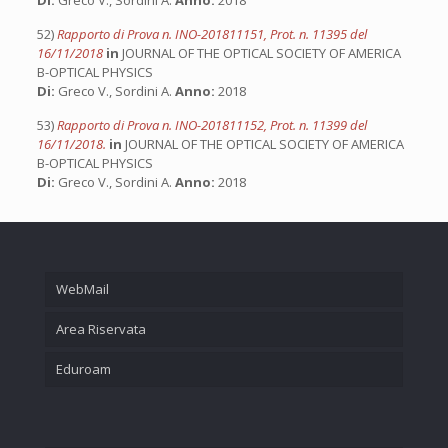
Di:
Greco V., Sordini A.
Anno:
2018
52)
Rapporto di Prova n. INO-201811151, Prot. n. 11395 del
16/11/2018
in
JOURNAL OF THE OPTICAL SOCIETY OF AMERICA
B-OPTICAL PHYSICS
Di:
Greco V., Sordini A.
Anno:
2018
53)
Rapporto di Prova n. INO-201811152, Prot. n. 11399 del
16/11/2018.
in
JOURNAL OF THE OPTICAL SOCIETY OF AMERICA
B-OPTICAL PHYSICS
Di:
Greco V., Sordini A.
Anno:
2018
WebMail
Area Riservata
Eduroam