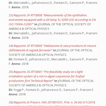
Di:
Mercatelli L., Jafrancesco D., Fontani D., Sansoni P., Francini
F.
Anno:
2018
23)
Rapporto 3F-RT18008 “Measurements of the ophthalmic
instrument equipped with a slit lamp SL 9200 LED according to EN
ISO 15004-2:2007”
in
JOURNAL OF THE OPTICAL SOCIETY OF
AMERICA B-OPTICAL PHYSICS
Di:
Mercatelli L., Jafrancesco D., Fontani D., Sansoni P., Francini
F.
Anno:
2018
24)
Rapporto 3F-RT18009 “Validazione di una procedura di misura
dell’intensità di segnali ferroviari”
in
JOURNAL OF THE OPTICAL
SOCIETY OF AMERICA B-OPTICAL PHYSICS
Di:
Fontani D., Jafrancesco D., Mercatelli L., Sansoni P., Francini
F.
Anno:
2018
25)
Rapporto 3S-RT18001 “Pre-feasibility study on a light
irradiation system of a micro-algae suspension for biofuel
production: first Technical Report”
in
JOURNAL OF THE OPTICAL
SOCIETY OF AMERICA B-OPTICAL PHYSICS
Di:
Foggi P., Fontani D., Jafrancesco D., Sansoni P., Francini F.
Anno:
2018
26)
Rapporto di Prova n. INO-201801031, Prot. n. 54 del 3/1/2018.