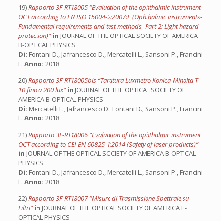
19)
Rapporto 3F-RT18005 “Evaluation of the ophthalmic instrument
OCT according to EN ISO 15004-2:2007:E (Ophthalmic instruments-
Fundamental requirements and test methods- Part 2: Light hazard
protection)”
in
JOURNAL OF THE OPTICAL SOCIETY OF AMERICA
B-OPTICAL PHYSICS
Di:
Fontani D., Jafrancesco D., Mercatelli L., Sansoni P., Francini
F.
Anno:
2018
20)
Rapporto 3F-RT18005bis “Taratura Luxmetro Konica-Minolta T-
10 fino a 200 lux”
in
JOURNAL OF THE OPTICAL SOCIETY OF
AMERICA B-OPTICAL PHYSICS
Di:
Mercatelli L., Jafrancesco D., Fontani D., Sansoni P., Francini
F.
Anno:
2018
21)
Rapporto 3F-RT18006 “Evaluation of the ophthalmic instrument
OCT according to CEI EN 60825-1:2014 (Safety of laser products)”
in
JOURNAL OF THE OPTICAL SOCIETY OF AMERICA B-OPTICAL
PHYSICS
Di:
Fontani D., Jafrancesco D., Mercatelli L., Sansoni P., Francini
F.
Anno:
2018
22)
Rapporto 3F-RT18007 “Misure di Trasmissione Spettrale su
Filtri”
in
JOURNAL OF THE OPTICAL SOCIETY OF AMERICA B-
OPTICAL PHYSICS