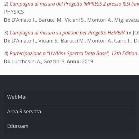
2)
Campagna di misura del Progetto IMPRESS 2 presso ISSI Inn
PHYSICS
Di:
D’Amato F., Barucci M., Viciani S., Montori A., Migliavac
3)
Campagna di misura su pallone per Progetto HEMERA
in
JO
Di:
D’Amato F., Viciani S., Barucci M., Montori A., Cairo F., Di
4)
Partecipazione a “UV/Vis+ Spectra Data Base”, 12th Edition
Di:
Lucchesini A., Gozzini S.
Anno:
2019
WebMail
Area Riservata
Eduroam