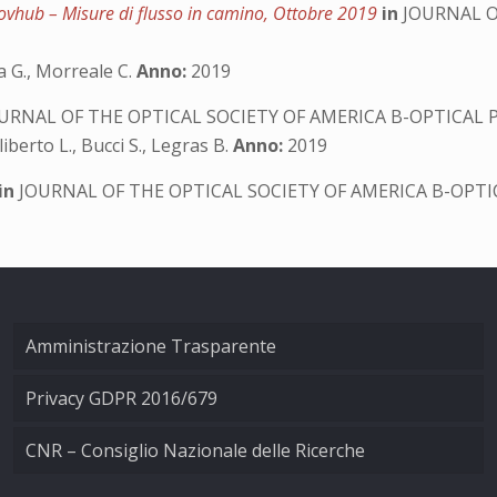
ovhub – Misure di flusso in camino, Ottobre 2019
in
JOURNAL O
ca G., Morreale C.
Anno:
2019
URNAL OF THE OPTICAL SOCIETY OF AMERICA B-OPTICAL 
liberto L., Bucci S., Legras B.
Anno:
2019
in
JOURNAL OF THE OPTICAL SOCIETY OF AMERICA B-OPTI
Amministrazione Trasparente
Privacy GDPR 2016/679
CNR – Consiglio Nazionale delle Ricerche