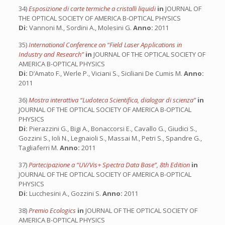
34)
Esposizione di carte termiche a cristalli liquidi
in
JOURNAL OF
THE OPTICAL SOCIETY OF AMERICA B-OPTICAL PHYSICS
Di:
Vannoni M., Sordini A., Molesini G.
Anno:
2011
35)
International Conference on “Field Laser Applications in
Industry and Research”
in
JOURNAL OF THE OPTICAL SOCIETY OF
AMERICA B-OPTICAL PHYSICS
Di:
D’Amato F., Werle P., Viciani S., Siciliani De Cumis M.
Anno:
2011
36)
Mostra interattiva “Ludoteca Scientifica, dialogar di scienza”
in
JOURNAL OF THE OPTICAL SOCIETY OF AMERICA B-OPTICAL
PHYSICS
Di:
Pierazzini G., Bigi A., Bonaccorsi E., Cavallo G., Giudici S.,
Gozzini S., Ioli N., Legnaioli S., Massai M., Petri S., Spandre G.,
Tagliaferri M.
Anno:
2011
37)
Partecipazione a “UV/Vis+ Spectra Data Base”, 8th Edition
in
JOURNAL OF THE OPTICAL SOCIETY OF AMERICA B-OPTICAL
PHYSICS
Di:
Lucchesini A., Gozzini S.
Anno:
2011
38)
Premio Ecologics
in
JOURNAL OF THE OPTICAL SOCIETY OF
AMERICA B-OPTICAL PHYSICS