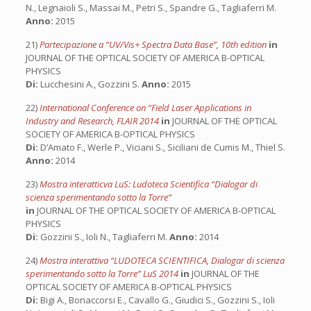
N., Legnaioli S., Massai M., Petri S., Spandre G., Tagliaferri M.
Anno:
2015
21)
Partecipazione a “UV/Vis+ Spectra Data Base”, 10th edition
in
JOURNAL OF THE OPTICAL SOCIETY OF AMERICA B-OPTICAL
PHYSICS
Di:
Lucchesini A., Gozzini S.
Anno:
2015
22)
International Conference on “Field Laser Applications in
Industry and Research, FLAIR 2014
in
JOURNAL OF THE OPTICAL
SOCIETY OF AMERICA B-OPTICAL PHYSICS
Di:
D’Amato F., Werle P., Viciani S., Siciliani de Cumis M., Thiel S.
Anno:
2014
23)
Mostra interatticva LuS: Ludoteca Scientifica “Dialogar di
scienza sperimentando sotto la Torre”
in
JOURNAL OF THE OPTICAL SOCIETY OF AMERICA B-OPTICAL
PHYSICS
Di:
Gozzini S., Ioli N., Tagliaferri M.
Anno:
2014
24)
Mostra interattiva “LUDOTECA SCIENTIFICA, Dialogar di scienza
sperimentando sotto la Torre” LuS 2014
in
JOURNAL OF THE
OPTICAL SOCIETY OF AMERICA B-OPTICAL PHYSICS
Di:
Bigi A., Bonaccorsi E., Cavallo G., Giudici S., Gozzini S., Ioli