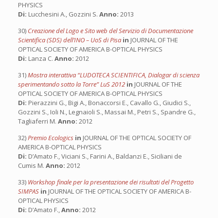
PHYSICS
Di:
Lucchesini A., Gozzini S.
Anno:
2013
30)
Creazione del Logo e Sito web del Servizio di Documentazione
Scientifica (SDS) dell’INO – UoS di Pisa
in
JOURNAL OF THE
OPTICAL SOCIETY OF AMERICA B-OPTICAL PHYSICS
Di:
Lanza C.
Anno:
2012
31)
Mostra interattiva “LUDOTECA SCIENTIFICA, Dialogar di scienza
sperimentando sotto la Torre” LuS 2012
in
JOURNAL OF THE
OPTICAL SOCIETY OF AMERICA B-OPTICAL PHYSICS
Di:
Pierazzini G., Bigi A., Bonaccorsi E., Cavallo G., Giudici S.,
Gozzini S., Ioli N., Legnaioli S., Massai M., Petri S., Spandre G.,
Tagliaferri M.
Anno:
2012
32)
Premio Ecologics
in
JOURNAL OF THE OPTICAL SOCIETY OF
AMERICA B-OPTICAL PHYSICS
Di:
D’Amato F., Viciani S., Farini A., Baldanzi E., Siciliani de
Cumis M.
Anno:
2012
33)
Workshop finale per la presentazione dei risultati del Progetto
SIMPAS
in
JOURNAL OF THE OPTICAL SOCIETY OF AMERICA B-
OPTICAL PHYSICS
Di:
D’Amato F.,
Anno:
2012