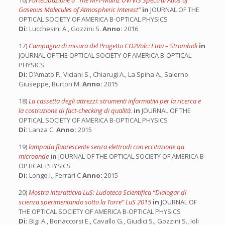
16)
Partecipazione a “The MPI-Mainz UV/VIS Spectral Atlas of
Gaseous Molecules of Atmospheric Interest”
in
JOURNAL OF THE
OPTICAL SOCIETY OF AMERICA B-OPTICAL PHYSICS
Di:
Lucchesini A., Gozzini S.
Anno:
2016
17)
Campagna di misura del Progetto CO2Volc: Etna – Stromboli
in
JOURNAL OF THE OPTICAL SOCIETY OF AMERICA B-OPTICAL
PHYSICS
Di:
D’Amato F., Viciani S., Chiarugi A., La Spina A., Salerno
Giuseppe, Burton M.
Anno:
2015
18)
La cassetta degli attrezzi: strumenti informativi per la ricerca e
la costruzione di fact-checking di qualità.
in
JOURNAL OF THE
OPTICAL SOCIETY OF AMERICA B-OPTICAL PHYSICS
Di:
Lanza C.
Anno:
2015
19)
lampada fluorescente senza elettrodi con eccitazione qa
microonde
in
JOURNAL OF THE OPTICAL SOCIETY OF AMERICA B-
OPTICAL PHYSICS
Di:
Longo I., Ferrari C
Anno:
2015
20)
Mostra interatticva LuS: Ludoteca Scientifica “Dialogar di
scienza sperimentando sotto la Torre” LuS 2015
in
JOURNAL OF
THE OPTICAL SOCIETY OF AMERICA B-OPTICAL PHYSICS
Di:
Bigi A., Bonaccorsi E., Cavallo G., Giudici S., Gozzini S., Ioli