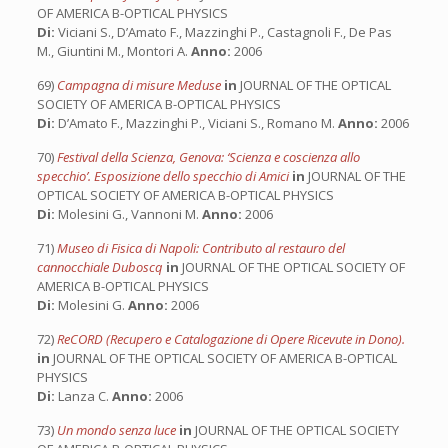
OF AMERICA B-OPTICAL PHYSICS
Di:
Viciani S., D’Amato F., Mazzinghi P., Castagnoli F., De Pas
M., Giuntini M., Montori A.
Anno:
2006
69)
Campagna di misure Meduse
in
JOURNAL OF THE OPTICAL
SOCIETY OF AMERICA B-OPTICAL PHYSICS
Di:
D’Amato F., Mazzinghi P., Viciani S., Romano M.
Anno:
2006
70)
Festival della Scienza, Genova: ‘Scienza e coscienza allo
specchio’. Esposizione dello specchio di Amici
in
JOURNAL OF THE
OPTICAL SOCIETY OF AMERICA B-OPTICAL PHYSICS
Di:
Molesini G., Vannoni M.
Anno:
2006
71)
Museo di Fisica di Napoli: Contributo al restauro del
cannocchiale Duboscq
in
JOURNAL OF THE OPTICAL SOCIETY OF
AMERICA B-OPTICAL PHYSICS
Di:
Molesini G.
Anno:
2006
72)
ReCORD (Recupero e Catalogazione di Opere Ricevute in Dono).
in
JOURNAL OF THE OPTICAL SOCIETY OF AMERICA B-OPTICAL
PHYSICS
Di:
Lanza C.
Anno:
2006
73)
Un mondo senza luce
in
JOURNAL OF THE OPTICAL SOCIETY