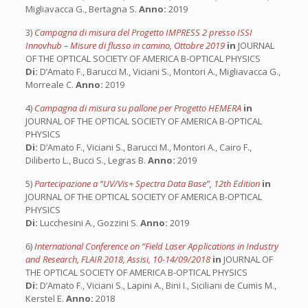
Migliavacca G., Bertagna S.
Anno:
2019
3)
Campagna di misura del Progetto IMPRESS 2 presso ISSI
Innovhub – Misure di flusso in camino, Ottobre 2019
in
JOURNAL
OF THE OPTICAL SOCIETY OF AMERICA B-OPTICAL PHYSICS
Di:
D’Amato F., Barucci M., Viciani S., Montori A., Migliavacca G.,
Morreale C.
Anno:
2019
4)
Campagna di misura su pallone per Progetto HEMERA
in
JOURNAL OF THE OPTICAL SOCIETY OF AMERICA B-OPTICAL
PHYSICS
Di:
D’Amato F., Viciani S., Barucci M., Montori A., Cairo F.,
Diliberto L., Bucci S., Legras B.
Anno:
2019
5)
Partecipazione a “UV/Vis+ Spectra Data Base”, 12th Edition
in
JOURNAL OF THE OPTICAL SOCIETY OF AMERICA B-OPTICAL
PHYSICS
Di:
Lucchesini A., Gozzini S.
Anno:
2019
6)
International Conference on “Field Laser Applications in Industry
and Research, FLAIR 2018, Assisi, 10-14/09/2018
in
JOURNAL OF
THE OPTICAL SOCIETY OF AMERICA B-OPTICAL PHYSICS
Di:
D’Amato F., Viciani S., Lapini A., Bini I., Siciliani de Cumis M.,
Kerstel E.
Anno:
2018