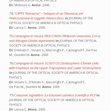
OF AMERICA B-OPTICAL PHYSICS
Di:
Molesini G.
Anno:
2006
74)
“CAPPS Thesaurus” – Sviluppo di un Thesaurus per
l’indicizzazione di soggetti chimico-fisici.
in
JOURNAL OF THE
OPTICAL SOCIETY OF AMERICA B-OPTICAL PHYSICS
Di:
Lanza C.
Anno:
2005
75)
Campagna di misura TROCCINOX (TROpical Convection, CIrrus
and Nitrogen OXides experiment)
in
JOURNAL OF THE OPTICAL
SOCIETY OF AMERICA B-OPTICAL PHYSICS
Di:
D’Amato F., Viciani S., Mazzinghi P., Castagnoli F., De Pas
M., Giuntini M.
Anno:
2005
76)
Campagna di misura: SCOUT-O3 (Stratospheric-Climate Links
with Emphasis on the Upper Troposphere and Lower Stratosphere)
in
JOURNAL OF THE OPTICAL SOCIETY OF AMERICA B-OPTICAL
PHYSICS
Di:
Viciani S., D’Amato F., Mazzinghi P., Castagnoli F.,
De Pas M., Giuntini M.
Anno:
2005
77)
Creazione Segnalibro 3.a Edizione Ludoteca Scientifica IPCF
in
JOURNAL OF THE OPTICAL SOCIETY OF AMERICA B-OPTICAL
PHYSICS
Di:
Lanza C.
Anno:
2005