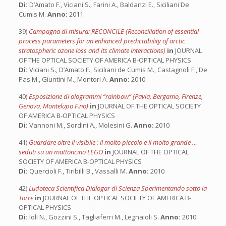
Di:
D’Amato F., Viciani S., Farini A., Baldanzi E., Siciliani De
Cumis M.
Anno:
2011
39)
Campagna di misura: RECONCILE (Reconciliation of essential
process parameters for an enhanced predictability of arctic
stratospheric ozone loss and its climate interactions)
in
JOURNAL
OF THE OPTICAL SOCIETY OF AMERICA B-OPTICAL PHYSICS
Di:
Viciani S., D’Amato F., Siciliani de Cumis M., Castagnoli F., De
Pas M., Giuntini M., Montori A.
Anno:
2010
40)
Esposizione di ologrammi “rainbow” (Pavia, Bergamo, Firenze,
Genova, Montelupo F.no)
in
JOURNAL OF THE OPTICAL SOCIETY
OF AMERICA B-OPTICAL PHYSICS
Di:
Vannoni M., Sordini A., Molesini G.
Anno:
2010
41)
Guardare oltre il visibile : il molto piccolo e il molto grande …
seduti su un mattoncino LEGO
in
JOURNAL OF THE OPTICAL
SOCIETY OF AMERICA B-OPTICAL PHYSICS
Di:
Quercioli F., Tiribilli B., Vassalli M.
Anno:
2010
42)
Ludoteca Scientifica Dialogar di Scienza Sperimentando sotto la
Torre
in
JOURNAL OF THE OPTICAL SOCIETY OF AMERICA B-
OPTICAL PHYSICS
Di:
Ioli N., Gozzini S., Tagliaferri M., Legnaioli S.
Anno:
2010