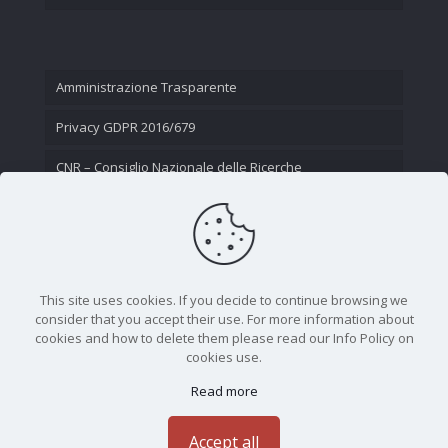
Amministrazione Trasparente
Privacy GDPR 2016/679
CNR – Consiglio Nazionale delle Ricerche
Contatti
This site uses cookies. If you decide to continue browsing we
consider that you accept their use. For more information about
cookies and how to delete them please read our Info Policy on
cookies use.
Read more
CNR - Istituto Nazionale di Ottica - Largo Fermi 6, 50125
Firenze | Tel. 05523081 - P.IVA 02118311006
Accept all