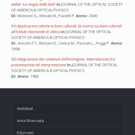
atélier ‘La magia delle lenti’
in
JOURNAL OF THE OPTICAL SOCIETY
OF AMERICA B-OPTICAL PHYSICS
Di:
Molesini G., Miniati M., Pacetti P.
Anno:
2000
91)
Applicazioni ottiche ai beni culturali: la ricerca sui beni culturali
all’Istituto Nazionale di Ottica
in
JOURNAL OF THE OPTICAL
SOCIETY OF AMERICA B-OPTICAL PHYSICS
Di:
Arecchi F.T., Bertani D., Cetica M., Pezzati L., Poggi P.
Anno:
1998
92)
Integrazione dei contenuti dell’immagine. Interrelazione fra
presentazione ed interpretazione
in
JOURNAL OF THE OPTICAL
SOCIETY OF AMERICA B-OPTICAL PHYSICS
Di:
Anno:
1982
WebMail
Area Riservata
Eduroam