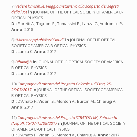
7)
Vedere l’invisibile. Viaggio metavisivo alla scoperta dei segreti
della luce
in
JOURNAL OF THE OPTICAL SOCIETY OF AMERICA B-
OPTICAL PHYSICS
Di:
Fioretti A., Tognoni E., Tomassini P., Lanza C., Andronico P.
Anno:
2018
8)
“MicroscopyLabWordCloud”
in
JOURNAL OF THE OPTICAL
SOCIETY OF AMERICA B-OPTICAL PHYSICS
Di:
Lanza C.
Anno:
2017
9)
Bibliol@b
in
JOURNAL OF THE OPTICAL SOCIETY OF AMERICA
B-OPTICAL PHYSICS
Di:
Lanza C.
Anno:
2017
10)
Campagna di misura del Progetto Co2Volc sull’Etna, 25-
26/07/2017
in
JOURNAL OF THE OPTICAL SOCIETY OF AMERICA
B-OPTICAL PHYSICS
Di:
D’Amato F., Viciani S., Montori A., Burton M., Chiarugi A.
Anno:
2017
11)
Campagna di misura del Progetto STRATOCLIM, Katmandu
(Nepal), 15/07-15/08/2017
in
JOURNAL OF THE OPTICAL SOCIETY
OF AMERICA B-OPTICAL PHYSICS
Di:
D’Amato F., Viciani S., Montori A., Chiarugi A.
Anno:
2017