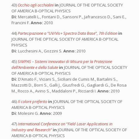
43)
Occhio agli occhialini
in
JOURNAL OF THE OPTICAL SOCIETY
OF AMERICA B-OPTICAL PHYSICS
Di:
Mercatelli L., Fontani D., Sansoni P., Jafrancesco D., Sani E.,
Francini F.
Anno:
2010
44)
Partecipazione a “UV/Vis+ Spectra Data Base”, 7th Edition
in
JOURNAL OF THE OPTICAL SOCIETY OF AMERICA B-OPTICAL
PHYSICS
Di:
Lucchesini A., Gozzini S.
Anno:
2010
45)
SIMPAS – Sistemi Innovativi di Misura per la Protezione
dell’Ambiente e della Salute
in
JOURNAL OF THE OPTICAL SOCIETY
OF AMERICA B-OPTICAL PHYSICS
Di:
D’Amato F., Viciani S., Siciliani de Cumis M., Bartalini S.,
Mazzotti D., Borri S., Galli J., Giusfredi G., Gagliardi G., De Rosa
M., Rocco A., Avino S., Maddaloni P., Ricciardi I.
Anno:
2010
46)
Il colore preferito
in
JOURNAL OF THE OPTICAL SOCIETY OF
AMERICA B-OPTICAL PHYSICS
Di:
Molesini G.
Anno:
2009
47)
International Conference on “Field Laser Applications in
Industry and Research”
in
JOURNAL OF THE OPTICAL SOCIETY OF
AMERICA B-OPTICAL PHYSICS