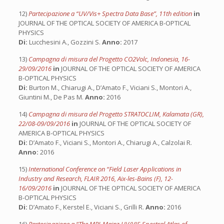
12)
Partecipazione a “UV/Vis+ Spectra Data Base”, 11th edition
in
JOURNAL OF THE OPTICAL SOCIETY OF AMERICA B-OPTICAL
PHYSICS
Di:
Lucchesini A., Gozzini S.
Anno:
2017
13)
Campagna di misura del Progetto CO2Volc, Indonesia, 16-
29/09/2016
in
JOURNAL OF THE OPTICAL SOCIETY OF AMERICA
B-OPTICAL PHYSICS
Di:
Burton M., Chiarugi A., D’Amato F., Viciani S., Montori A.,
Giuntini M., De Pas M.
Anno:
2016
14)
Campagna di misura del Progetto STRATOCLIM, Kalamata (GR),
22/08-09/09/2016
in
JOURNAL OF THE OPTICAL SOCIETY OF
AMERICA B-OPTICAL PHYSICS
Di:
D’Amato F., Viciani S., Montori A., Chiarugi A., Calzolai R.
Anno:
2016
15)
International Conference on “Field Laser Applications in
Industry and Research, FLAIR 2016, Aix-les-Bains (F), 12-
16/09/2016
in
JOURNAL OF THE OPTICAL SOCIETY OF AMERICA
B-OPTICAL PHYSICS
Di:
D’Amato F., Kerstel E., Viciani S., Grilli R.
Anno:
2016