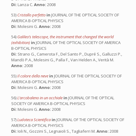
Di:
Lanza C.
Anno:
2008
53)
Cristallo perfetto
in
JOURNAL OF THE OPTICAL SOCIETY OF
AMERICA B-OPTICAL PHYSICS
Di:
Molesini G.
Anno:
2008
54)
Galileo’s telescope, the instrument that changed the world
(exhibition)
in
JOURNAL OF THE OPTICAL SOCIETY OF AMERICA
B-OPTICAL PHYSICS
Di:
Strano G., Camerota F., Del Santo P., Dupré S., Galluzzi P.,
Mandò P.A., Molesini G., Palla F., Van Helden A., Verità M.
Anno:
2008
55)
Il colore della neve
in
JOURNAL OF THE OPTICAL SOCIETY OF
AMERICA B-OPTICAL PHYSICS
Di:
Molesini G.
Anno:
2008
56)
L’arcobaleno in un occhiale
in
JOURNAL OF THE OPTICAL
SOCIETY OF AMERICA B-OPTICAL PHYSICS
Di:
Molesini G.
Anno:
2008
57)
Ludoteca Scientifica
in
JOURNAL OF THE OPTICAL SOCIETY OF
AMERICA B-OPTICAL PHYSICS
Di:
Ioli N., Gozzini S., Legnaioli S., Tagliaferri M.
Anno:
2008