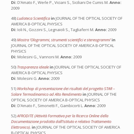
Di:
D’Amato F., Werle P., Viciani S., Siciliani De Cumis M.
Anno:
2009
48)
Ludoteca Scientifica
in
JOURNAL OF THE OPTICAL SOCIETY OF
AMERICA B-OPTICAL PHYSICS
Di:
Ioli N., Gozzini S., Legnaioli S., Tagliaferri M.
Anno:
2009
49)
Mostra ‘Ologrammi, strumenti scientifici e stereogrammi’
in
JOURNAL OF THE OPTICAL SOCIETY OF AMERICA B-OPTICAL
PHYSICS
Di:
Molesini G., Vannoni M.
Anno:
2009
50)
Trasparenza ideale
in
JOURNAL OF THE OPTICAL SOCIETY OF
AMERICA B-OPTICAL PHYSICS
Di:
Molesini G.
Anno:
2009
51)
Workshop di presentazione dei risultati del progetto STAR –
Solare Termodinamico ad Alto Rendimento
in
JOURNAL OF THE
OPTICAL SOCIETY OF AMERICA B-OPTICAL PHYSICS
Di:
D’Amato F., Simonetti F., Gambicorti L.
Anno:
2009
52)
AFRODITE (Attività Formativa per la Ricerca Online della
Documentazione prodotta dall’Istituto e relativo Trattamento
Elettronico).
in
JOURNAL OF THE OPTICAL SOCIETY OF AMERICA
B-OPTICAL PHYSICS