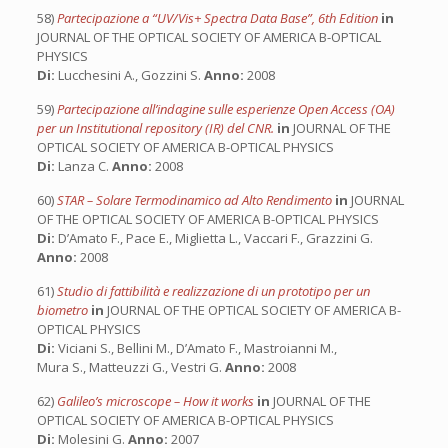
58)
Partecipazione a “UV/Vis+ Spectra Data Base”, 6th Edition
in
JOURNAL OF THE OPTICAL SOCIETY OF AMERICA B-OPTICAL
PHYSICS
Di:
Lucchesini A., Gozzini S.
Anno:
2008
59)
Partecipazione all’indagine sulle esperienze Open Access (OA)
per un Institutional repository (IR) del CNR.
in
JOURNAL OF THE
OPTICAL SOCIETY OF AMERICA B-OPTICAL PHYSICS
Di:
Lanza C.
Anno:
2008
60)
STAR – Solare Termodinamico ad Alto Rendimento
in
JOURNAL
OF THE OPTICAL SOCIETY OF AMERICA B-OPTICAL PHYSICS
Di:
D’Amato F., Pace E., Miglietta L., Vaccari F., Grazzini G.
Anno:
2008
61)
Studio di fattibilità e realizzazione di un prototipo per un
biometro
in
JOURNAL OF THE OPTICAL SOCIETY OF AMERICA B-
OPTICAL PHYSICS
Di:
Viciani S., Bellini M., D’Amato F., Mastroianni M.,
Mura S., Matteuzzi G., Vestri G.
Anno:
2008
62)
Galileo’s microscope – How it works
in
JOURNAL OF THE
OPTICAL SOCIETY OF AMERICA B-OPTICAL PHYSICS
Di:
Molesini G.
Anno:
2007