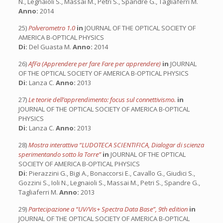
N., Legnaioli S., Massai M., Petri S., Spandre G., Tagliaferri M.
Anno:
2014
25)
Polverometro 1.0
in
JOURNAL OF THE OPTICAL SOCIETY OF
AMERICA B-OPTICAL PHYSICS
Di:
Del Guasta M.
Anno:
2014
26)
AfFa (Apprendere per fare Fare per apprendere)
in
JOURNAL
OF THE OPTICAL SOCIETY OF AMERICA B-OPTICAL PHYSICS
Di:
Lanza C.
Anno:
2013
27)
Le teorie dell’apprendimento: focus sul connettivismo.
in
JOURNAL OF THE OPTICAL SOCIETY OF AMERICA B-OPTICAL
PHYSICS
Di:
Lanza C.
Anno:
2013
28)
Mostra interattiva “LUDOTECA SCIENTIFICA, Dialogar di scienza
sperimentando sotto la Torre”
in
JOURNAL OF THE OPTICAL
SOCIETY OF AMERICA B-OPTICAL PHYSICS
Di:
Pierazzini G., Bigi A., Bonaccorsi E., Cavallo G., Giudici S.,
Gozzini S., Ioli N., Legnaioli S., Massai M., Petri S., Spandre G.,
Tagliaferri M.
Anno:
2013
29)
Partecipazione a “UV/Vis+ Spectra Data Base”, 9th edition
in
JOURNAL OF THE OPTICAL SOCIETY OF AMERICA B-OPTICAL