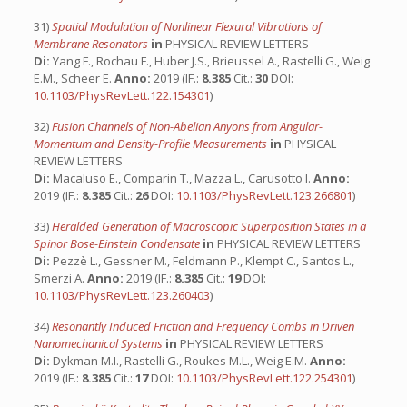
31)
Spatial Modulation of Nonlinear Flexural Vibrations of
Membrane Resonators
in
PHYSICAL REVIEW LETTERS
Di:
Yang F., Rochau F., Huber J.S., Brieussel A., Rastelli G., Weig
E.M., Scheer E.
Anno:
2019 (IF.:
8.385
Cit.:
30
DOI:
10.1103/PhysRevLett.122.154301
)
32)
Fusion Channels of Non-Abelian Anyons from Angular-
Momentum and Density-Profile Measurements
in
PHYSICAL
REVIEW LETTERS
Di:
Macaluso E., Comparin T., Mazza L., Carusotto I.
Anno:
2019 (IF.:
8.385
Cit.:
26
DOI:
10.1103/PhysRevLett.123.266801
)
33)
Heralded Generation of Macroscopic Superposition States in a
Spinor Bose-Einstein Condensate
in
PHYSICAL REVIEW LETTERS
Di:
Pezzè L., Gessner M., Feldmann P., Klempt C., Santos L.,
Smerzi A.
Anno:
2019 (IF.:
8.385
Cit.:
19
DOI:
10.1103/PhysRevLett.123.260403
)
34)
Resonantly Induced Friction and Frequency Combs in Driven
Nanomechanical Systems
in
PHYSICAL REVIEW LETTERS
Di:
Dykman M.I., Rastelli G., Roukes M.L., Weig E.M.
Anno:
2019 (IF.:
8.385
Cit.:
17
DOI:
10.1103/PhysRevLett.122.254301
)