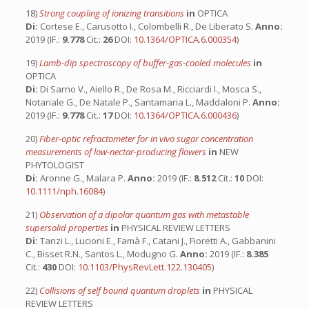
18)
Strong coupling of ionizing transitions
in
OPTICA
Di:
Cortese E., Carusotto I., Colombelli R., De Liberato S.
Anno:
2019 (IF.:
9.778
Cit.:
26
DOI:
10.1364/OPTICA.6.000354
)
19)
Lamb-dip spectroscopy of buffer-gas-cooled molecules
in
OPTICA
Di:
Di Sarno V., Aiello R., De Rosa M., Ricciardi I., Mosca S.,
Notariale G., De Natale P., Santamaria L., Maddaloni P.
Anno:
2019 (IF.:
9.778
Cit.:
17
DOI:
10.1364/OPTICA.6.000436
)
20)
Fiber-optic refractometer for in vivo sugar concentration
measurements of low-nectar-producing flowers
in
NEW
PHYTOLOGIST
Di:
Aronne G., Malara P.
Anno:
2019 (IF.:
8.512
Cit.:
10
DOI:
10.1111/nph.16084
)
21)
Observation of a dipolar quantum gas with metastable
supersolid properties
in
PHYSICAL REVIEW LETTERS
Di:
Tanzi L., Lucioni E., Famà F., Catani J., Fioretti A., Gabbanini
C., Bisset R.N., Santos L., Modugno G.
Anno:
2019 (IF.:
8.385
Cit.:
430
DOI:
10.1103/PhysRevLett.122.130405
)
22)
Collisions of self bound quantum droplets
in
PHYSICAL
REVIEW LETTERS