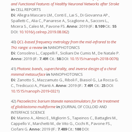
and Functional Features of Healthy Neuronal Networks after Stroke
in
CELL REPORTS
Di:
Allegra Mascaro LM., Conti E., Lai S., Di Giovanna AP.,
Spalletti C., Alia C., Panarese A., Scaglione A., Sacconi L.,
Micera S., Caleo M., Pavone FS.
Anno:
2019 (IF.:
8.109
Cit.:
55
DOI:
10.1016/j.celrep.2019.08.062
)
40)
QCL-based frequency metrology from the mid-infrared to the
THz range: a review
in
NANOPHOTONICS
Di:
Consolino L., Cappelli F., Siciliani De Cumis M., De Natale P.
Anno:
2019 (IF.:
7.491
Cit.:
58
DOI:
10.1515/nanoph-2018-0076
)
41)
Photonic bands, superchirality, and inverse design of a chiral
minimal metasurface
in
NANOPHOTONICS
Di:
Zanotto S., Mazzamuto G., Riboli F., Biasiol G., La Rocca G.
C., Tredicucci A., Pitanti A.
Anno:
2019 (IF.:
7.491
Cit.:
25
DOI:
10.1515/nanoph-2019-0321
)
42)
Piezoelectric barium titanate nanostimulators for the treatment
of glioblastoma multiforme
in
JOURNAL OF COLLOID AND
INTERFACE SCIENCE
Di:
Marino A., Almici E., Migliorin S., Tapeinos C., Battaglini M.,
Cappello V., Marchetti M., de Vito G., Cicchi R., Pavone FS.,
Ciofani G.
Anno:
2019 (IF.:
7.489
Cit.:
100
DOI: