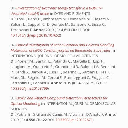
81)
Investigation of electronic energy transfer in a BODIPY-
decorated calix[4] arene
in
DYES AND PIGMENTS
Di:
Tosi I., Bardi B., Ambrosetti M., Domenichini E., Iagatti A.,
Baldini L., Cappelli C., Di Donato M., Sansone F., Sissa C.,
Terenziani F.
Anno:
2019 (IF.:
4.613
Cit.:
11
DOI:
10.1016/j.dyepig.2019.107652
)
82)
Optical Investigation of Action Potential and Calcium Handling
Maturation of hiPSC-Cardiomyocytes on Biomimetic Substrates
in
INTERNATIONAL JOURNAL OF MOLECULAR SCIENCES
Di:
Pioner JM., Santini L., Palandri C., Martella D., Lupi F.,
Langione M., Querceto S., Grandinetti B., Balducci V., Benzoni
P., Landi S., Barbuti A., Lupi FF., Boarino L., Sartiani L., Tesi C.,
Mack DL., Regnier M., Cerbai E., Parmeggiani C., Poggesi C.,
Ferrantini C., Coppini R.
Anno:
2019 (IF.:
4.556
Cit.:
37
DOI:
10.3390/ijms20153799
)
83)
Dioxin and Related Compound Detection: Perspectives for
Optical Monitoring
in
INTERNATIONAL JOURNAL OF MOLECULAR
SCIENCES
Di:
Patrizi B., Siciliani de Cumis M., Viciani S., D’Amato F.
Anno:
2019 (IF.:
4.556
Cit.:
22
DOI:
10.3390/ijms20112671
)