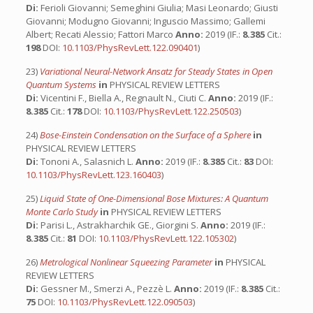
Di:
Ferioli Giovanni; Semeghini Giulia; Masi Leonardo; Giusti
Giovanni; Modugno Giovanni; Inguscio Massimo; Gallemi
Albert; Recati Alessio; Fattori Marco
Anno:
2019 (IF.:
8.385
Cit.:
198
DOI:
10.1103/PhysRevLett.122.090401
)
23)
Variational Neural-Network Ansatz for Steady States in Open
Quantum Systems
in
PHYSICAL REVIEW LETTERS
Di:
Vicentini F., Biella A., Regnault N., Ciuti C.
Anno:
2019 (IF.:
8.385
Cit.:
178
DOI:
10.1103/PhysRevLett.122.250503
)
24)
Bose-Einstein Condensation on the Surface of a Sphere
in
PHYSICAL REVIEW LETTERS
Di:
Tononi A., Salasnich L.
Anno:
2019 (IF.:
8.385
Cit.:
83
DOI:
10.1103/PhysRevLett.123.160403
)
25)
Liquid State of One-Dimensional Bose Mixtures: A Quantum
Monte Carlo Study
in
PHYSICAL REVIEW LETTERS
Di:
Parisi L., Astrakharchik GE., Giorgini S.
Anno:
2019 (IF.:
8.385
Cit.:
81
DOI:
10.1103/PhysRevLett.122.105302
)
26)
Metrological Nonlinear Squeezing Parameter
in
PHYSICAL
REVIEW LETTERS
Di:
Gessner M., Smerzi A., Pezzè L.
Anno:
2019 (IF.:
8.385
Cit.:
75
DOI:
10.1103/PhysRevLett.122.090503
)