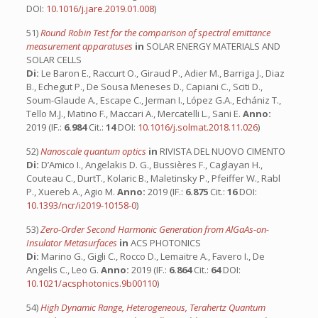
DOI:
10.1016/j.jare.2019.01.008
)
51)
Round Robin Test for the comparison of spectral emittance
measurement apparatuses
in
SOLAR ENERGY MATERIALS AND
SOLAR CELLS
Di:
Le Baron E., Raccurt O., Giraud P., Adier M., Barriga J., Diaz
B., Echegut P., De Sousa Meneses D., Capiani C., Sciti D.,
Soum-Glaude A., Escape C., Jerman I., López G.A., Echániz T.,
Tello M.J., Matino F., Maccari A., Mercatelli L., Sani E.
Anno:
2019 (IF.:
6.984
Cit.:
14
DOI:
10.1016/j.solmat.2018.11.026
)
52)
Nanoscale quantum optics
in
RIVISTA DEL NUOVO CIMENTO
Di:
D’Amico I., Angelakis D. G., Bussières F., Caglayan H.,
Couteau C., DurtT., Kolaric B., Maletinsky P., Pfeiffer W., Rabl
P., Xuereb A., Agio M.
Anno:
2019 (IF.:
6.875
Cit.:
16
DOI:
10.1393/ncr/i2019-10158-0
)
53)
Zero-Order Second Harmonic Generation from AlGaAs-on-
Insulator Metasurfaces
in
ACS PHOTONICS
Di:
Marino G., Gigli C., Rocco D., Lemaitre A., Favero I., De
Angelis C., Leo G.
Anno:
2019 (IF.:
6.864
Cit.:
64
DOI:
10.1021/acsphotonics.9b00110
)
54)
High Dynamic Range, Heterogeneous, Terahertz Quantum