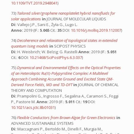
10.1109/TVT.2019.2948041
)
73)
Tailored silver/graphene nanoplatelet hybrid nanofluids for
solar applications
in
JOURNAL OF MOLECULAR LIQUIDS
Di:
Vallejo J.P., Sani E., Żyła G., Lugo L.
Anno:
2019 (IF.:
5.065
Cit.:
35
DOI:
10.1016/j.molliq.2019.112007
)
74)
Decoherence and relaxation of topological states in extended
quantum Ising models
in
SCIPOST PHYSICS
Di:
H. Weisbrich; W. Belzig; G. Rastelli
Anno:
2019 (IF.:
5.051
Cit.:
6
DOI:
10.21468/SciPostPhys.6.3.037
)
75)
Dynamical and Environmental Effects on the Optical Properties
of an Heteroleptic Ru(II)-Polypyridine Complex: A Multilevel
Approach Combining Accurate Ground and Excited State QM-
Derived Force Fields, MD and TD-DFT
in
JOURNAL OF CHEMICAL
THEORY AND COMPUTATION
Di:
Prampolini G., Ingrosso F., Segalina A., Caramori S., Foggi
P., Pastore M.
Anno:
2019 (IF.:
5.011
Cit.:
19
DOI:
10.1021/acs.jctc.8b01031
)
76)
Flexible Conductors from Brown Algae for Green Electronics
in
ADVANCED SUSTAINABLE SYSTEMS
Di:
Maccagnani P., Bertoldo M., Dinelli F., Murgia M.,