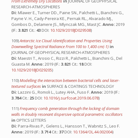
From Extremely Dry Locations
in
JOURNAL OF GEOPHYSICAL
RESEARCH-ATMOSPHERES
Di:
Mlawer E., Turner DD., Paine SN., Palchetti L., Bianchini G.,
Payne V. H., Cady-Pereira KE., Pernak RL., Alvarado MJ.,
Gombos D., Delamere JS., Mlynczak MG., Mast JC.
Anno:
2019
(IF.:
3.821
Cit.:
43
DOI:
10.1029/2018JD029508
)
109)
Antarctic Ice Cloud Identification and Properties Using
Downwelling Spectral Radiance From 100 to 1,400 cm(-1)
in
JOURNAL OF GEOPHYSICAL RESEARCH-ATMOSPHERES
Di:
Maestri T., Arosio C., Rizzi R., Palchetti L., Bianchini G., Del
Guasta M.
Anno:
2019 (IF.:
3.821
Cit.:
18
DOI:
10.1029/2018JD029205
)
110)
Modelling the interaction between bacterial cells and laser-
textured surfaces
in
SURFACE & COATINGS TECHNOLOGY
Di:
Lazzini G., Romoli L., Lutey AHA., Fuso F.
Anno:
2019 (IF.:
3.784
Cit.:
25
DOI:
10.1016/j.surfcoat.2019.06.078
)
111)
Frequency comb generation through the locking of domain
walls in doubly resonant dispersive optical parametric oscillators
in
OPTICS LETTERS
Di:
Parra-Rivas P., Gelens L., Hansson T., Wabnitz S., Leo F.
Anno:
2019 (IF.:
3.714
Cit.:
37
DOI:
10.1364/OL.44.002004
)