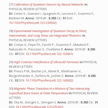
27)
Calibration of Quantum Sensors by Neural Networks
in
PHYSICAL REVIEW LETTERS
Di:
Cimini V., Gianani I., Spagnolo N., Leccese F., Sciarrino F.,
Barbieri M.
Anno:
2019 (IF.:
8.385
Cit.:
51
DOI:
10.1103/PhysRevLett.123.230502
)
28)
Experimental Investigation of Quantum Decay at Short,
Intermediate, and Long Times via Integrated Photonics
in
PHYSICAL REVIEW LETTERS
Di:
Crespi A., Pepe FV., Facchi P., Sciarrino F., Mataloni P.,
Nakazato H., Pascazio S., Osellame R.
Anno:
2019 (IF.:
8.385
Cit.:
47
DOI:
10.1103/PhysRevLett.122.130401
)
29)
High-Contrast Interference of Ultracold Fermions
in
PHYSICAL
REVIEW LETTERS
Di:
Preiss P.M., Becher J.H., Klemt R., Klinkhamer V.,
Bergschneider A., Defenu N., Jochim S.
Anno:
2019 (IF.:
8.385
Cit.:
32
DOI:
10.1103/PhysRevLett.122.143602
)
30)
Magnetic Phase Transition in a Mixture of Two Interacting
Superfluid Bose Gases at Finite Temperature
in
PHYSICAL REVIEW
LETTERS
Di:
Ota M., Giorgini S., Stringari S.
Anno:
2019 (IF.:
8.385
Cit.:
31
DOI:
10.1103/PhysRevLett.123.075301
)