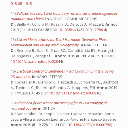
018-08119-4
)
14)
Ballistic transport and boundary resistances in inhomogeneous
quantum spin chains
in
NATURE COMMUNICATIONS
Di:
Biella A., Collura M., Rossini D., De Luca A., Mazza L.
Anno:
2019 (IF.:
12.121
Cit.:
28
DOI:
10.1038/s41467-019-12784-4
)
15)
Silicon Metasurfaces for Third Harmonic Geometric Phase
Manipulation and Multiplexed Holography
in
NANO LETTERS
Di:
Reineke B., Sain B., Zhao RZ., Carletti L., Liu BY., Huang LL.,
De Angelis C., Zentgraf T.
Anno:
2019 (IF.:
11.238
Cit.:
103
DOI:
10.1021/acs.nanolett.9b02844
)
16)
Electrical Control of Lifetime-Limited Quantum Emitters Using
2D Materials
in
NANO LETTERS
Di:
Schadler K., Ciancico C., Pazzagli S., Lombardi PE., Bachtold
A., Toninelli C., Reserbat-Plantey A., Koppens, FHL
Anno:
2019
(IF.:
11.238
Cit.:
45
DOI:
10.1021/acs.nanolett.9b00916
)
17)
Advanced fluorescence microscopy for in vivo imaging of
neuronal activity
in
OPTICA
Di:
Sancataldo Giuseppe; Silvestri Ludovico; Mascaro Anna
Letizia Allegra; Sacconi Leonardo; Pavone Francesco Saverio
Anno:
2019 (IF.:
9.778
Cit.:
31
DOI:
10.1364/OPTICA.6.000758
)