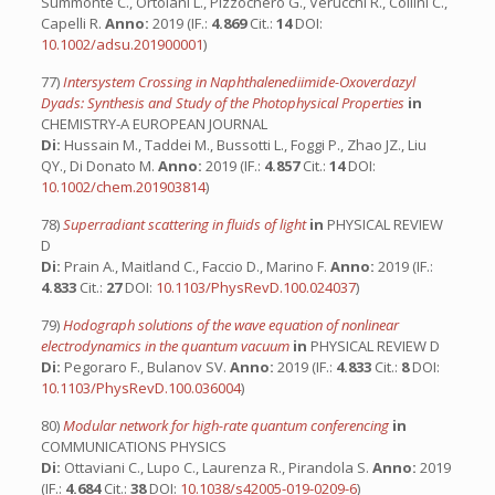
Summonte C., Ortolani L., Pizzochero G., Verucchi R., Collini C.,
Capelli R.
Anno:
2019 (IF.:
4.869
Cit.:
14
DOI:
10.1002/adsu.201900001
)
77)
Intersystem Crossing in Naphthalenediimide-Oxoverdazyl
Dyads: Synthesis and Study of the Photophysical Properties
in
CHEMISTRY-A EUROPEAN JOURNAL
Di:
Hussain M., Taddei M., Bussotti L., Foggi P., Zhao JZ., Liu
QY., Di Donato M.
Anno:
2019 (IF.:
4.857
Cit.:
14
DOI:
10.1002/chem.201903814
)
78)
Superradiant scattering in fluids of light
in
PHYSICAL REVIEW
D
Di:
Prain A., Maitland C., Faccio D., Marino F.
Anno:
2019 (IF.:
4.833
Cit.:
27
DOI:
10.1103/PhysRevD.100.024037
)
79)
Hodograph solutions of the wave equation of nonlinear
electrodynamics in the quantum vacuum
in
PHYSICAL REVIEW D
Di:
Pegoraro F., Bulanov SV.
Anno:
2019 (IF.:
4.833
Cit.:
8
DOI:
10.1103/PhysRevD.100.036004
)
80)
Modular network for high-rate quantum conferencing
in
COMMUNICATIONS PHYSICS
Di:
Ottaviani C., Lupo C., Laurenza R., Pirandola S.
Anno:
2019
(IF.:
4.684
Cit.:
38
DOI:
10.1038/s42005-019-0209-6
)