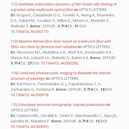
112)
Nonlinear polarization dynamics of Kerr beam self-cleaning in
a graded-index multimode optical fiber
in
OPTICS LETTERS
Di:
Krupa K., Castañeda G.G., Tonello A., Niang A., Kharenko
D.S., Fabert M., Couderc V., Millot G., Minoni U., Modotto D.,
Wabnitz S.
Anno:
2019 (IF.:
3.714
Cit.:
31
DOI:
10.1364/OL.44.000171
)
113)
Random Raman fiber laser based on a twin-core fiber with
FBGs inscribed by femtosecond radiation
in
OPTICS LETTERS
Di:
Skvortsov M.I., Abdullina S.R., Wolf A.A., Dostovalov A.V.,
Vlasov A.A., Lobach I.A., Wabnitz S., Babin S.A.
Anno:
2019 (IF.:
3.714
Cit.:
27
DOI:
10.1364/OL.44.000295
)
114)
Combined photoacoustic imaging to delineate the internal
structure of paintings
in
OPTICS LETTERS
Di:
Dal Fovo A., Tserevelakis G. J., Papanikolaou T. A.,
Zacharakis G., Fontana R.
Anno:
2019 (IF.:
3.714
Cit.:
18
DOI:
10.1364/OL.44.000919
)
115)
Stimulated emission tomography: beyond polarization
in
OPTICS LETTERS
Di:
Ciampini MA., Geraldi A., Cimini V., Macchiavello C., Sipe J.E.,
Liscidini M., Mataloni P.
Anno:
2019 (IF.:
3.714
Cit.:
15
DOI:
10.1364/OL.44.000041
)