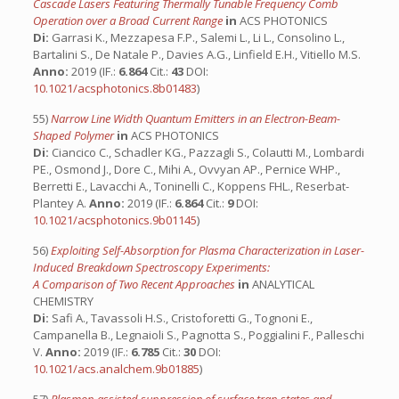
Cascade Lasers Featuring Thermally Tunable Frequency Comb
Operation over a Broad Current Range
in
ACS PHOTONICS
Di:
Garrasi K., Mezzapesa F.P., Salemi L., Li L., Consolino L.,
Bartalini S., De Natale P., Davies A.G., Linfield E.H., Vitiello M.S.
Anno:
2019 (IF.:
6.864
Cit.:
43
DOI:
10.1021/acsphotonics.8b01483
)
55)
Narrow Line Width Quantum Emitters in an Electron-Beam-
Shaped Polymer
in
ACS PHOTONICS
Di:
Ciancico C., Schadler KG., Pazzagli S., Colautti M., Lombardi
PE., Osmond J., Dore C., Mihi A., Ovvyan AP., Pernice WHP.,
Berretti E., Lavacchi A., Toninelli C., Koppens FHL., Reserbat-
Plantey A.
Anno:
2019 (IF.:
6.864
Cit.:
9
DOI:
10.1021/acsphotonics.9b01145
)
56)
Exploiting Self-Absorption for Plasma Characterization in Laser-
Induced Breakdown Spectroscopy Experiments:
A Comparison of Two Recent Approaches
in
ANALYTICAL
CHEMISTRY
Di:
Safi A., Tavassoli H.S., Cristoforetti G., Tognoni E.,
Campanella B., Legnaioli S., Pagnotta S., Poggialini F., Palleschi
V.
Anno:
2019 (IF.:
6.785
Cit.:
30
DOI:
10.1021/acs.analchem.9b01885
)