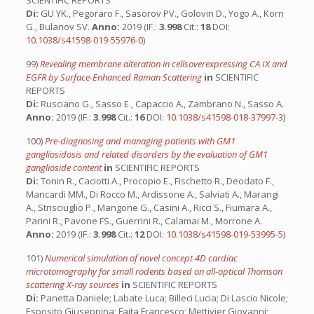
SCIENTIFIC REPORTS
Di:
GU YK., Pegoraro F., Sasorov PV., Golovin D., Yogo A., Korn
G., Bulanov SV.
Anno:
2019 (IF.:
3.998
Cit.:
18
DOI:
10.1038/s41598-019-55976-0
)
99)
Revealing membrane alteration in cellsoverexpressing CA IX and
EGFR by Surface-Enhanced Raman Scattering
in
SCIENTIFIC
REPORTS
Di:
Rusciano G., Sasso E., Capaccio A., Zambrano N., Sasso A.
Anno:
2019 (IF.:
3.998
Cit.:
16
DOI:
10.1038/s41598-018-37997-3
)
100)
Pre-diagnosing and managing patients with GM1
gangliosidosis and related disorders by the evaluation of GM1
ganglioside content
in
SCIENTIFIC REPORTS
Di:
Tonin R., Caciotti A., Procopio E., Fischetto R., Deodato F.,
Mancardi MM., Di Rocco M., Ardissone A., Salviati A., Marangi
A., Strisciuglio P., Mangone G., Casini A., Ricci S., Fiumara A.,
Parini R., Pavone FS., Guerrini R., Calamai M., Morrone A.
Anno:
2019 (IF.:
3.998
Cit.:
12
DOI:
10.1038/s41598-019-53995-5
)
101)
Numerical simulation of novel concept 4D cardiac
microtomography for small rodents based on all-optical Thomson
scattering X-ray sources
in
SCIENTIFIC REPORTS
Di:
Panetta Daniele; Labate Luca; Billeci Lucia; Di Lascio Nicole;
Esposito Giuseppina; Faita Francesco; Mettivier Giovanni;