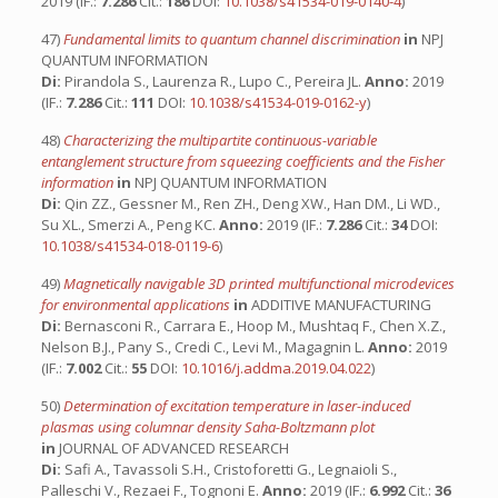
2019 (IF.:
7.286
Cit.:
186
DOI:
10.1038/s41534-019-0140-4
)
47)
Fundamental limits to quantum channel discrimination
in
NPJ
QUANTUM INFORMATION
Di:
Pirandola S., Laurenza R., Lupo C., Pereira JL.
Anno:
2019
(IF.:
7.286
Cit.:
111
DOI:
10.1038/s41534-019-0162-y
)
48)
Characterizing the multipartite continuous-variable
entanglement structure from squeezing coefficients and the Fisher
information
in
NPJ QUANTUM INFORMATION
Di:
Qin ZZ., Gessner M., Ren ZH., Deng XW., Han DM., Li WD.,
Su XL., Smerzi A., Peng KC.
Anno:
2019 (IF.:
7.286
Cit.:
34
DOI:
10.1038/s41534-018-0119-6
)
49)
Magnetically navigable 3D printed multifunctional microdevices
for environmental applications
in
ADDITIVE MANUFACTURING
Di:
Bernasconi R., Carrara E., Hoop M., Mushtaq F., Chen X.Z.,
Nelson B.J., Pany S., Credi C., Levi M., Magagnin L.
Anno:
2019
(IF.:
7.002
Cit.:
55
DOI:
10.1016/j.addma.2019.04.022
)
50)
Determination of excitation temperature in laser-induced
plasmas using columnar density Saha-Boltzmann plot
in
JOURNAL OF ADVANCED RESEARCH
Di:
Safi A., Tavassoli S.H., Cristoforetti G., Legnaioli S.,
Palleschi V., Rezaei F., Tognoni E.
Anno:
2019 (IF.:
6.992
Cit.:
36