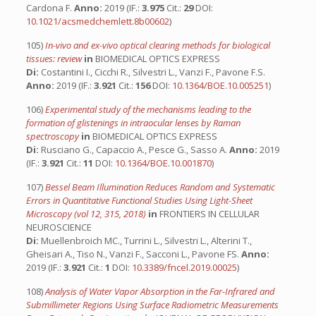
Cardona F.
Anno:
2019 (IF.:
3.975
Cit.:
29
DOI:
10.1021/acsmedchemlett.8b00602
)
105)
In-vivo and ex-vivo optical clearing methods for biological
tissues: review
in
BIOMEDICAL OPTICS EXPRESS
Di:
Costantini I., Cicchi R., Silvestri L., Vanzi F., Pavone F.S.
Anno:
2019 (IF.:
3.921
Cit.:
156
DOI:
10.1364/BOE.10.005251
)
106)
Experimental study of the mechanisms leading to the
formation of glistenings in intraocular lenses by Raman
spectroscopy
in
BIOMEDICAL OPTICS EXPRESS
Di:
Rusciano G., Capaccio A., Pesce G., Sasso A.
Anno:
2019
(IF.:
3.921
Cit.:
11
DOI:
10.1364/BOE.10.001870
)
107)
Bessel Beam Illumination Reduces Random and Systematic
Errors in Quantitative Functional Studies Using Light-Sheet
Microscopy (vol 12, 315, 2018)
in
FRONTIERS IN CELLULAR
NEUROSCIENCE
Di:
Muellenbroich MC., Turrini L., Silvestri L., Alterini T.,
Gheisari A., Tiso N., Vanzi F., Sacconi L., Pavone FS.
Anno:
2019 (IF.:
3.921
Cit.:
1
DOI:
10.3389/fncel.2019.00025
)
108)
Analysis of Water Vapor Absorption in the Far-Infrared and
Submillimeter Regions Using Surface Radiometric Measurements