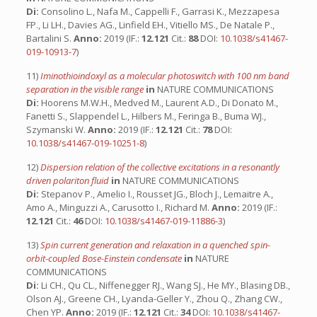
Di:
Consolino L., Nafa M., Cappelli F., Garrasi K., Mezzapesa
FP., Li LH., Davies AG., Linfield EH., Vitiello MS., De Natale P.,
Bartalini S.
Anno:
2019 (IF.:
12.121
Cit.:
88
DOI:
10.1038/s41467-
019-10913-7
)
11)
Iminothioindoxyl as a molecular photoswitch with 100 nm band
separation in the visible range
in
NATURE COMMUNICATIONS
Di:
Hoorens M.W.H., Medved M., Laurent A.D., Di Donato M.,
Fanetti S., Slappendel L., Hilbers M., Feringa B., Buma WJ.,
Szymanski W.
Anno:
2019 (IF.:
12.121
Cit.:
78
DOI:
10.1038/s41467-019-10251-8
)
12)
Dispersion relation of the collective excitations in a resonantly
driven polariton fluid
in
NATURE COMMUNICATIONS
Di:
Stepanov P., Amelio I., Rousset JG., Bloch J., Lemaitre A.,
Amo A., Minguzzi A., Carusotto I., Richard M.
Anno:
2019 (IF.:
12.121
Cit.:
46
DOI:
10.1038/s41467-019-11886-3
)
13)
Spin current generation and relaxation in a quenched spin-
orbit-coupled Bose-Einstein condensate
in
NATURE
COMMUNICATIONS
Di:
Li CH., Qu CL., Niffenegger RJ., Wang SJ., He MY., Blasing DB.,
Olson AJ., Greene CH., Lyanda-Geller Y., Zhou Q., Zhang CW.,
Chen YP.
Anno:
2019 (IF.:
12.121
Cit.:
34
DOI:
10.1038/s41467-