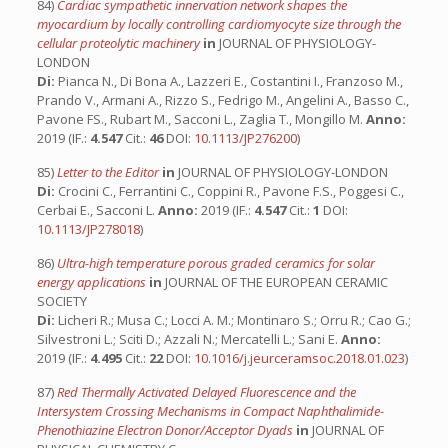
84)
Cardiac sympathetic innervation network shapes the
myocardium by locally controlling cardiomyocyte size through the
cellular proteolytic machinery
in
JOURNAL OF PHYSIOLOGY-
LONDON
Di:
Pianca N., Di Bona A., Lazzeri E., Costantini I., Franzoso M.,
Prando V., Armani A., Rizzo S., Fedrigo M., Angelini A., Basso C.,
Pavone FS., Rubart M., Sacconi L., Zaglia T., Mongillo M.
Anno:
2019 (IF.:
4.547
Cit.:
46
DOI:
10.1113/JP276200
)
85)
Letter to the Editor
in
JOURNAL OF PHYSIOLOGY-LONDON
Di:
Crocini C., Ferrantini C., Coppini R., Pavone F.S., Poggesi C.,
Cerbai E., Sacconi L.
Anno:
2019 (IF.:
4.547
Cit.:
1
DOI:
10.1113/JP278018
)
86)
Ultra-high temperature porous graded ceramics for solar
energy applications
in
JOURNAL OF THE EUROPEAN CERAMIC
SOCIETY
Di:
Licheri R.; Musa C.; Locci A. M.; Montinaro S.; Orru R.; Cao G.;
Silvestroni L.; Sciti D.; Azzali N.; Mercatelli L.; Sani E.
Anno:
2019 (IF.:
4.495
Cit.:
22
DOI:
10.1016/j.jeurceramsoc.2018.01.023
)
87)
Red Thermally Activated Delayed Fluorescence and the
Intersystem Crossing Mechanisms in Compact Naphthalimide-
Phenothiazine Electron Donor/Acceptor Dyads
in
JOURNAL OF