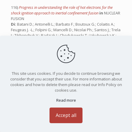
116)
Progress in understanding the role of hot electrons for the
shock ignition approach to inertial confinement fusion
in
NUCLEAR
FUSION
Di:
Batani D.; Antonelli L.; Barbato F.; Boutoux G.; Colaitis A.;
Feugeas J. -L.; Folpini G.; Mancelli D.; Nicolai Ph.; Santos J.; Trela
J.; Tikhonchuk V.; Badziak J.; Chodukowski T.; Jakubowska K.;
Kalinowska Z.; Pisarczyk T.; Rosinski M.; Sawicka M.; Baffigi F.;
Cristoforetti G.; D’Amato F.; Koester P.; Gizzi L. A.; Viciani S.;
Atzeni S.; Schiavi A.; Skoric M.; Gus’kov S.; Honrubia J.;
Limpouch J.; Klimo O.; Skala J.; Gu Y. J.; Krousky E.; Renner O.;
Smid M.; Weber S.; Dudzak R.; Krus M.; Ullschmied J.
Anno:
2019 (IF.:
3.706
Cit.:
36
DOI:
10.1088/1741-4326/aaf0ed
)
This site uses cookies. If you decide to continue browsing we
consider that you accept their use. For more information about
117)
Second harmonic generation in monolithic lithium niobate
cookies and how to delete them please read our Info Policy on
metasurfaces
in
OPTICS EXPRESS
Di:
Carletti L., Li C., Sautter J., Staude I., De Angelis C., Li T.,
cookies use.
Neshev DN.
Anno:
2019 (IF.:
3.669
Cit.:
58
DOI:
Read more
10.1364/OE.27.033391
)
118)
Optomechanical cooling with intracavity squeezed light
in
Accept all
OPTICS EXPRESS
Di:
Asjad M., Abari NE., Zippilli S., Vitali D.
Anno:
2019 (IF.:
3.669
Cit.:
51
DOI:
10.1364/OE.27.032427
)