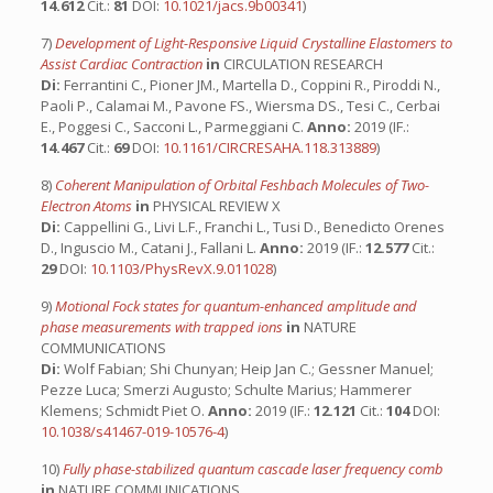
14.612
Cit.:
81
DOI:
10.1021/jacs.9b00341
)
7)
Development of Light-Responsive Liquid Crystalline Elastomers to
Assist Cardiac Contraction
in
CIRCULATION RESEARCH
Di:
Ferrantini C., Pioner JM., Martella D., Coppini R., Piroddi N.,
Paoli P., Calamai M., Pavone FS., Wiersma DS., Tesi C., Cerbai
E., Poggesi C., Sacconi L., Parmeggiani C.
Anno:
2019 (IF.:
14.467
Cit.:
69
DOI:
10.1161/CIRCRESAHA.118.313889
)
8)
Coherent Manipulation of Orbital Feshbach Molecules of Two-
Electron Atoms
in
PHYSICAL REVIEW X
Di:
Cappellini G., Livi L.F., Franchi L., Tusi D., Benedicto Orenes
D., Inguscio M., Catani J., Fallani L.
Anno:
2019 (IF.:
12.577
Cit.:
29
DOI:
10.1103/PhysRevX.9.011028
)
9)
Motional Fock states for quantum-enhanced amplitude and
phase measurements with trapped ions
in
NATURE
COMMUNICATIONS
Di:
Wolf Fabian; Shi Chunyan; Heip Jan C.; Gessner Manuel;
Pezze Luca; Smerzi Augusto; Schulte Marius; Hammerer
Klemens; Schmidt Piet O.
Anno:
2019 (IF.:
12.121
Cit.:
104
DOI:
10.1038/s41467-019-10576-4
)
10)
Fully phase-stabilized quantum cascade laser frequency comb
in
NATURE COMMUNICATIONS