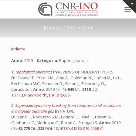
Risultati Scientifici
Indietro
Anno:
2019
Categoria:
Papers Journals
1)
Topological photonics
in
REVIEWS OF MODERN PHYSICS
Di:
Ozawa T., Price H.M., Amo A., Goldman N., Hafezi M., Lu L.,
Rechtsman M.C., Schuster D., Simon J., Zilberberg O.,
Carusotto I.
Anno:
2019 (IF.:
45.049
Cit.:
3118
DOI:
10.1103/RevModPhys.91.015006
)
2)
Supersolid symmetry breaking from compressional oscillations
in a dipolar quantum gas
in
NATURE
Di:
Tanzi L., Roccuzzo S.M., Lucioni E., Famà F., Fioretti A.,
Gabbanini C., Modugno G., Recati A., Stringari S.
Anno:
2019
(IF.:
42.779
Cit.:
223
DOI:
10.1038/s41586-019-1568-6
)