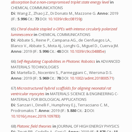
absorption but a non-compromised triplet state energy level
in
CHEMICAL COMMUNICATIONS
Di:
Wang Z., Zhao J.Z., Di Donato M., Mazzone G.
Anno:
2019
(IF.:
5.996
Cit.:
73
DOI:
10.1039/c8cc08159j
)
65)
Chiral double stapled o-OPEs with intense circularly polarized
luminescence
in
CHEMICAL COMMUNICATIONS
Di:
Abbate S., Reine P., Campana AG., de Cienfuegos LA.,
Blanco V., Abbate S., Mota AJ., Longhi G., Miguel D., Cuerva JM.
Anno:
2019 (IF.:
5.996
Cit.:
48
DOI:
10.1039/c9cc04885e
)
66)
Self-Regulating Capabilities in Photonic Robotics
in
ADVANCED
MATERIALS TECHNOLOGIES
Di:
Martella D., Nocentini S., Parmeggiani C., Wiersma D.S.
Anno:
2019 (IF.:
5.969
Cit.:
78
DOI:
10.1002/admt.201800571
)
67)
Microstructured hybrid scaffolds for aligning neonatal rat
ventricular myocytes
in
MATERIALS SCIENCE & ENGINEERING C-
MATERIALS FOR BIOLOGICAL APPLICATIONS
Di:
Sanzari I., Dinelli F., Humphrey E.J., Terracciano C. M.,
Prodromakis T.
Anno:
2019 (IF.:
5.880
Cit.:
2
DOI:
10.1016/j.msec.2019.109783
)
68)
Platonic field theories
in
JOURNAL OF HIGH ENERGY PHYSICS
Di:
Zinati RB., Codello A., Gori G.
Anno:
2019 (IF.:
5.875
Cit.:
15