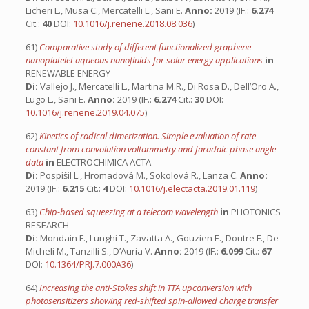
Licheri L., Musa C., Mercatelli L., Sani E.
Anno:
2019 (IF.:
6.274
Cit.:
40
DOI:
10.1016/j.renene.2018.08.036
)
61)
Comparative study of different functionalized graphene-
nanoplatelet aqueous nanofluids for solar energy applications
in
RENEWABLE ENERGY
Di:
Vallejo J., Mercatelli L., Martina M.R., Di Rosa D., Dell’Oro A.,
Lugo L., Sani E.
Anno:
2019 (IF.:
6.274
Cit.:
30
DOI:
10.1016/j.renene.2019.04.075
)
62)
Kinetics of radical dimerization. Simple evaluation of rate
constant from convolution voltammetry and faradaic phase angle
data
in
ELECTROCHIMICA ACTA
Di:
Pospíšil L., Hromadová M., Sokolová R., Lanza C.
Anno:
2019 (IF.:
6.215
Cit.:
4
DOI:
10.1016/j.electacta.2019.01.119
)
63)
Chip-based squeezing at a telecom wavelength
in
PHOTONICS
RESEARCH
Di:
Mondain F., Lunghi T., Zavatta A., Gouzien E., Doutre F., De
Micheli M., Tanzilli S., D’Auria V.
Anno:
2019 (IF.:
6.099
Cit.:
67
DOI:
10.1364/PRJ.7.000A36
)
64)
Increasing the anti-Stokes shift in TTA upconversion with
photosensitizers showing red-shifted spin-allowed charge transfer