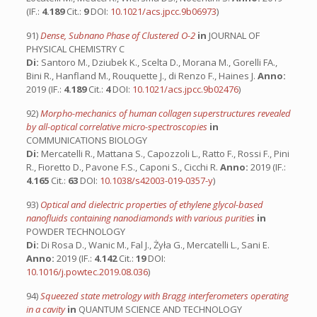
(IF.:
4.189
Cit.:
9
DOI:
10.1021/acs.jpcc.9b06973
)
91)
Dense, Subnano Phase of Clustered O-2
in
JOURNAL OF
PHYSICAL CHEMISTRY C
Di:
Santoro M., Dziubek K., Scelta D., Morana M., Gorelli FA.,
Bini R., Hanfland M., Rouquette J., di Renzo F., Haines J.
Anno:
2019 (IF.:
4.189
Cit.:
4
DOI:
10.1021/acs.jpcc.9b02476
)
92)
Morpho-mechanics of human collagen superstructures revealed
by all-optical correlative micro-spectroscopies
in
COMMUNICATIONS BIOLOGY
Di:
Mercatelli R., Mattana S., Capozzoli L., Ratto F., Rossi F., Pini
R., Fioretto D., Pavone F.S., Caponi S., Cicchi R.
Anno:
2019 (IF.:
4.165
Cit.:
63
DOI:
10.1038/s42003-019-0357-y
)
93)
Optical and dielectric properties of ethylene glycol-based
nanofluids containing nanodiamonds with various purities
in
POWDER TECHNOLOGY
Di:
Di Rosa D., Wanic M., Fal J., Żyła G., Mercatelli L., Sani E.
Anno:
2019 (IF.:
4.142
Cit.:
19
DOI:
10.1016/j.powtec.2019.08.036
)
94)
Squeezed state metrology with Bragg interferometers operating
in a cavity
in
QUANTUM SCIENCE AND TECHNOLOGY