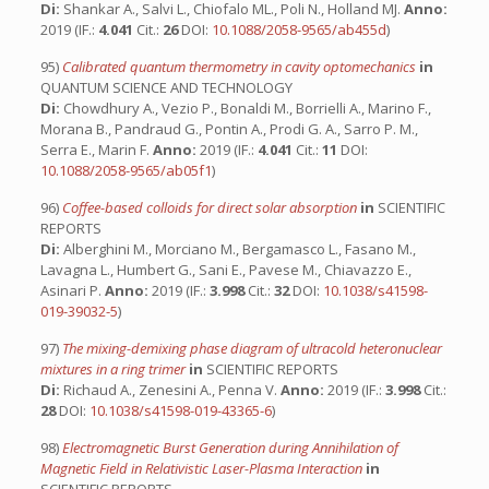
Di:
Shankar A., Salvi L., Chiofalo ML., Poli N., Holland MJ.
Anno:
2019 (IF.:
4.041
Cit.:
26
DOI:
10.1088/2058-9565/ab455d
)
95)
Calibrated quantum thermometry in cavity optomechanics
in
QUANTUM SCIENCE AND TECHNOLOGY
Di:
Chowdhury A., Vezio P., Bonaldi M., Borrielli A., Marino F.,
Morana B., Pandraud G., Pontin A., Prodi G. A., Sarro P. M.,
Serra E., Marin F.
Anno:
2019 (IF.:
4.041
Cit.:
11
DOI:
10.1088/2058-9565/ab05f1
)
96)
Coffee-based colloids for direct solar absorption
in
SCIENTIFIC
REPORTS
Di:
Alberghini M., Morciano M., Bergamasco L., Fasano M.,
Lavagna L., Humbert G., Sani E., Pavese M., Chiavazzo E.,
Asinari P.
Anno:
2019 (IF.:
3.998
Cit.:
32
DOI:
10.1038/s41598-
019-39032-5
)
97)
The mixing-demixing phase diagram of ultracold heteronuclear
mixtures in a ring trimer
in
SCIENTIFIC REPORTS
Di:
Richaud A., Zenesini A., Penna V.
Anno:
2019 (IF.:
3.998
Cit.:
28
DOI:
10.1038/s41598-019-43365-6
)
98)
Electromagnetic Burst Generation during Annihilation of
Magnetic Field in Relativistic Laser-Plasma Interaction
in