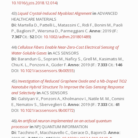
10.1016/j.jcis.2018.12.014
)
43)
Liquid Crystal-Induced Myoblast Alignment
in
ADVANCED
HEALTHCARE MATERIALS
Di:
Martella D., Pattelli L., Matassini C., Ridi F., Bonini M., Paoli
P., Baglioni P., Wiersma D., Parmeggiani C.
Anno:
2019 (IF.:
7.367
Cit.:
52
DOI:
10.1002/adhm.201801489
)
44)
Cellulose Fibers Enable Near-Zero-Cost Electrical Sensing of
Water-Soluble Gases
in
ACS SENSORS
Di:
Barandun G., Soprani M., Naficy S., Grell M., Kasimatis M.,
Chiu K. L., Ponzoni A., Güder F.
Anno:
2019 (IF.:
7.333
Cit.:
146
DOI:
10.1021/acssensors.9b00555
)
45)
Investigation of Reduced Graphene Oxide and a Nb-Doped TiO2
Nanotube Hybrid Structure To Improve the Gas-Sensing Response
and Selectivity
in
ACS SENSORS
Di:
Galstyan V., Ponzoni A., Kholmanov I., Natile M. M., Comini
E., Nematov S., Sberveglieri G.
Anno:
2019 (IF.:
7.333
Cit.:
61
DOI:
10.1021/acssensors.9b00772
)
46)
An artificial neuron implemented on an actual quantum
processor
in
NPJ QUANTUM INFORMATION
Di:
Tacchino F., Macchiavello C., Gerace D., Bajoni D.
Anno: