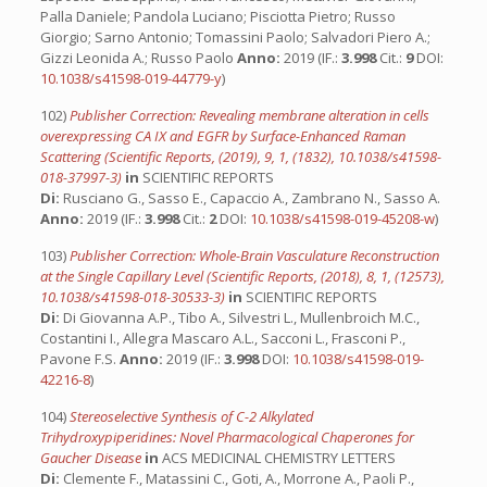
Palla Daniele; Pandola Luciano; Pisciotta Pietro; Russo
Giorgio; Sarno Antonio; Tomassini Paolo; Salvadori Piero A.;
Gizzi Leonida A.; Russo Paolo
Anno:
2019 (IF.:
3.998
Cit.:
9
DOI:
10.1038/s41598-019-44779-y
)
102)
Publisher Correction: Revealing membrane alteration in cells
overexpressing CA IX and EGFR by Surface-Enhanced Raman
Scattering (Scientific Reports, (2019), 9, 1, (1832), 10.1038/s41598-
018-37997-3)
in
SCIENTIFIC REPORTS
Di:
Rusciano G., Sasso E., Capaccio A., Zambrano N., Sasso A.
Anno:
2019 (IF.:
3.998
Cit.:
2
DOI:
10.1038/s41598-019-45208-w
)
103)
Publisher Correction: Whole-Brain Vasculature Reconstruction
at the Single Capillary Level (Scientific Reports, (2018), 8, 1, (12573),
10.1038/s41598-018-30533-3)
in
SCIENTIFIC REPORTS
Di:
Di Giovanna A.P., Tibo A., Silvestri L., Mullenbroich M.C.,
Costantini I., Allegra Mascaro A.L., Sacconi L., Frasconi P.,
Pavone F.S.
Anno:
2019 (IF.:
3.998
DOI:
10.1038/s41598-019-
42216-8
)
104)
Stereoselective Synthesis of C-2 Alkylated
Trihydroxypiperidines: Novel Pharmacological Chaperones for
Gaucher Disease
in
ACS MEDICINAL CHEMISTRY LETTERS
Di:
Clemente F., Matassini C., Goti, A., Morrone A., Paoli P.,