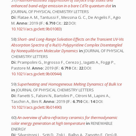
57)
Plasmon-assisted suppression of surface trap states and
enhanced band-edge emission in a bare CdTe quantum dot
in
JOURNAL OF PHYSICAL CHEMISTRY LETTERS
Di:
Flatae A. M., Tantussi F., Messina G. C., De Angelis F., Agio
M.
Anno:
2019 (IF.:
6.710
Cit.:
22
DOI:
10.1021/acs.jpclett.9b01083
)
58)
Short- and Long-Range Solvation Effects on the Transient UV-Vis
Absorption Spectra of a Ru(II)-Polypyridine Complex Disentangled
by Nonequilibrium Molecular Dynamics
in
JOURNAL OF PHYSICAL
CHEMISTRY LETTERS
Di:
Prampolini G., Ingrosso F., Cerezo J., Iagatti A., Foggi P.,
Pastore M.
Anno:
2019 (IF.:
6.710
Cit.:
22
DOI:
10.1021/acs.jpclett.9b00944
)
59)
Superheating and Homogeneous Melting Dynamics of Bulk Ice
in
JOURNAL OF PHYSICAL CHEMISTRY LETTERS
Di:
Fanetti S., Falsini N., Bartolini P., Citroni M., Lapini A.,
Taschin A., Bini R.
Anno:
2019 (IF.:
6.710
Cit.:
14
DOI:
10.1021/acs.jpclett.9b01490
)
60)
An overview of ultra-refractory ceramics for thermodynamic
solar energy generation at high temperature
in
RENEWABLE
ENERGY
Di:
Silvestroni L., Sciti D., Zoli L., Balbo A., Zanotto F., Orrù R.,