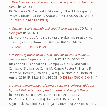
3)
Direct observation of incommensurate magnetism in Hubbard
chains
in
NATURE
Di:
Salomon G., Koepsell J., Vijayan J., Hilker TA., Nespolo J.,
Pollet L., Bloch I., Gross C.
Anno:
2019 (IF.:
42.779
Cit.:
71
DOI:
10.1038/s41586-018-0778-7
)
4)
Quantum scale anomaly and spatial coherence in a 2D Fermi
superfluid
in
SCIENCE
Di:
Murthy P.A., Defenu N., Bayha L., Holten M., Preiss P.M.,
Enss T., Jochim S.
Anno:
2019 (IF.:
41.846
Cit.:
44
DOI:
10.1126/science.aau4402
)
5)
Retrieval of phase relation and emission profile of quantum
cascade laser frequency combs
in
NATURE PHOTONICS
Di:
Cappelli F., Consolino L., Campo G., Galli I., Mazzotti D.,
Campa A., Siciliani de Cumis M., Cancio Pastor P., Eramo R.,
Rösch M., Beck M., Scalari G., Faist J., De Natale P., Bartalini S.
Anno:
2019 (IF.:
31.241
Cit.:
86
DOI:
10.1038/s41566-019-0451-1
)
6)
Taming the Complexity of Donor-Acceptor Stenhouse Adducts:
Infrared Motion Pictures of the Complete Switching Pathway
in
JOURNAL OF THE AMERICAN CHEMICAL SOCIETY
Di:
Zulfikri H., Koenis MAJ., Lerch MM., Di Donato M.,
Szymanski W., Filippi C., Feringa BL., Buma WJ.
Anno:
2019 (IF.: