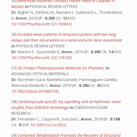
35)
Berezinskii-Kosterlitz-Thouless Paired Phase in Coupled XY
Models
in
PHYSICAL REVIEW LETTERS
Di:
Bighin G., Defenu N., Nandori I., Salasnich L., Trombettoni
A.
Anno:
2019 (IF.:
8.385
Cit.:
15
DOI:
10.1103/PhysRevLett.123.100601
)
36)
Excitable wave patterns in temporal systems with two long
delays and their observation in a semiconductor laser experiment
in
PHYSICAL REVIEW LETTERS
Di:
Marino F., Giacomelli G.
Anno:
2019 (IF.:
8.385
Cit.:
14
DOI:
10.1103/PhysRevLett.122.174102
)
37)
3D Printed Photoresponsive Materials for Photonics
in
ADVANCED OPTICAL MATERIALS
Di:
Nocentini Sara; Martella Daniele; Parmeggiani Camilla;
Wiersma Diederik S.
Anno:
2019 (IF.:
8.286
Cit.:
55
DOI:
10.1002/adom.201900156
)
38)
Cardiomyocyte-specific Gq signalling and arrhythmias: novel
insights from DREADD technology
in
CARDIOVASCULAR
RESEARCH
Di:
Ferrantini C., Coppini R., Sacconi L.
Anno:
2019 (IF.:
8.168
Cit.:
6
DOI:
10.1093/cvr/cvz052
)
39)
Combined Rehabilitation Promotes the Recovery of Structural