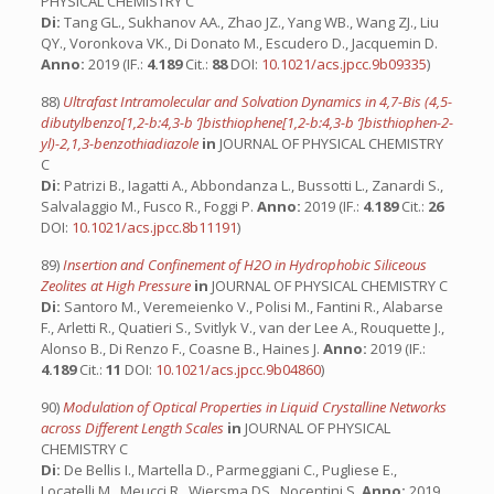
PHYSICAL CHEMISTRY C
Di:
Tang GL., Sukhanov AA., Zhao JZ., Yang WB., Wang ZJ., Liu
QY., Voronkova VK., Di Donato M., Escudero D., Jacquemin D.
Anno:
2019 (IF.:
4.189
Cit.:
88
DOI:
10.1021/acs.jpcc.9b09335
)
88)
Ultrafast Intramolecular and Solvation Dynamics in 4,7-Bis (4,5-
dibutylbenzo[1,2-b:4,3-b ‘]bisthiophene[1,2-b:4,3-b ‘]bisthiophen-2-
yl)-2,1,3-benzothiadiazole
in
JOURNAL OF PHYSICAL CHEMISTRY
C
Di:
Patrizi B., Iagatti A., Abbondanza L., Bussotti L., Zanardi S.,
Salvalaggio M., Fusco R., Foggi P.
Anno:
2019 (IF.:
4.189
Cit.:
26
DOI:
10.1021/acs.jpcc.8b11191
)
89)
Insertion and Confinement of H2O in Hydrophobic Siliceous
Zeolites at High Pressure
in
JOURNAL OF PHYSICAL CHEMISTRY C
Di:
Santoro M., Veremeienko V., Polisi M., Fantini R., Alabarse
F., Arletti R., Quatieri S., Svitlyk V., van der Lee A., Rouquette J.,
Alonso B., Di Renzo F., Coasne B., Haines J.
Anno:
2019 (IF.:
4.189
Cit.:
11
DOI:
10.1021/acs.jpcc.9b04860
)
90)
Modulation of Optical Properties in Liquid Crystalline Networks
across Different Length Scales
in
JOURNAL OF PHYSICAL
CHEMISTRY C
Di:
De Bellis I., Martella D., Parmeggiani C., Pugliese E.,
Locatelli M., Meucci R., Wiersma DS., Nocentini S.
Anno:
2019