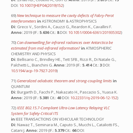
DOI:
10.1007/JHEP04(2019)152
)
69)
New technique to measure the cavity defects of Fabry-Perot
interferometers
in
ASTRONOMY & ASTROPHYSICS
Di:
Greco V., Sordini A., Cauzzi G., Reardon K., Cavallini F.
Anno:
2019 (IF.:
5.636
Cit.:
8
DOI:
10.1051/0004-6361/201935302
)
70)
Can downwelling far-infrared radiances over Antarctica be
estimated from mid-infrared information?
in
ATMOSPHERIC
CHEMISTRY AND PHYSICS
Di:
Bellisario C., Brindley HE., Tett SFB., Rizzi R., Di Natale G.,
Palchetti L., Bianchini G.
Anno:
2019 (IF.:
5.414
Cit.:
3
DOI:
10.5194/acp-19-7927-2019
)
71)
Generalized adiabatic theorem and strong-coupling limits
in
QUANTUM
Di:
Burgarth D., Facchi P., Nakazato H., Pascazio S., Yuasa K.
Anno:
2019 (IF.:
5.381
Cit.:
40
DOI:
10.22331/q-2019-06-12-152
)
72)
IEEE 802.15.7-Compliant Ultra-Low Latency Relaying VLC
System for Safety-Critical ITS
in
IEEE TRANSACTIONS ON VEHICULAR TECHNOLOGY
Di:
Nawaz T., Seminara M., Caputo S., Mucchi L., Cataliotti FS.,
Catani J.
Anno:
2019 (IF.:
5.379
Cit.:
66
DOI: