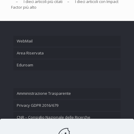
– I
dieci
articoli più citati – I
dieci
articoli con Impact
Factor più alto
WebMail
Area Riservata
Eduroam
Amministrazione Trasparente
Privacy GDPR 2016/679
CNR – Consiglio Nazionale delle Ricerche