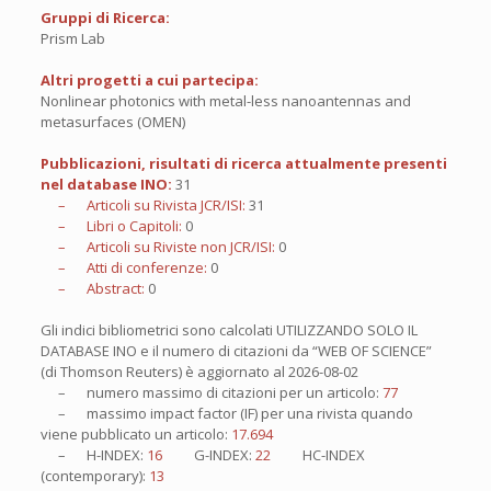
Gruppi di Ricerca:
Prism Lab
Altri progetti a cui partecipa:
Nonlinear photonics with metal-less nanoantennas and
metasurfaces (OMEN)
Pubblicazioni, risultati di ricerca attualmente presenti
nel database INO:
31
– Articoli su Rivista JCR/ISI:
31
– Libri o Capitoli:
0
– Articoli su Riviste non JCR/ISI:
0
– Atti di conferenze:
0
– Abstract:
0
Gli indici bibliometrici sono calcolati UTILIZZANDO SOLO IL
DATABASE INO e il numero di citazioni da “WEB OF SCIENCE”
(di Thomson Reuters) è aggiornato al
2026-08-02
– numero massimo di citazioni per un articolo:
77
– massimo impact factor (IF) per una rivista quando
viene pubblicato un articolo:
17.694
– H-INDEX:
16
G-INDEX:
22
HC-INDEX
(contemporary):
13