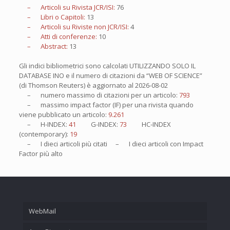
– Articoli su Rivista JCR/ISI:
76
– Libri o Capitoli:
13
– Articoli su Riviste non JCR/ISI:
4
– Atti di conferenze:
10
– Abstract:
13
Gli indici bibliometrici sono calcolati UTILIZZANDO SOLO IL
DATABASE INO e il numero di citazioni da “WEB OF SCIENCE”
(di Thomson Reuters) è aggiornato al
2026-08-02
– numero massimo di citazioni per un articolo:
793
– massimo impact factor (IF) per una rivista quando
viene pubblicato un articolo:
9.261
– H-INDEX:
41
G-INDEX:
73
HC-INDEX
(contemporary):
19
– I
dieci
articoli più citati – I
dieci
articoli con Impact
Factor più alto
WebMail