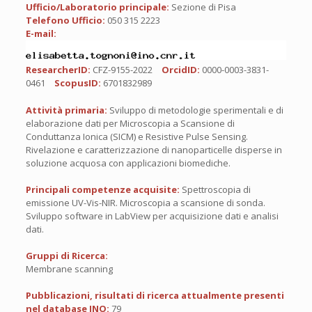
Ufficio/Laboratorio principale:
Sezione di Pisa
Telefono Ufficio:
050 315 2223
E-mail:
ResearcherID:
CFZ-9155-2022
OrcidID:
0000-0003-3831-
0461
ScopusID:
6701832989
Attività primaria:
Sviluppo di metodologie sperimentali e di
elaborazione dati per Microscopia a Scansione di
Conduttanza Ionica (SICM) e Resistive Pulse Sensing.
Rivelazione e caratterizzazione di nanoparticelle disperse in
soluzione acquosa con applicazioni biomediche.
Principali competenze acquisite:
Spettroscopia di
emissione UV-Vis-NIR. Microscopia a scansione di sonda.
Sviluppo software in LabView per acquisizione dati e analisi
dati.
Gruppi di Ricerca:
Membrane scanning
Pubblicazioni, risultati di ricerca attualmente presenti
nel database INO:
79