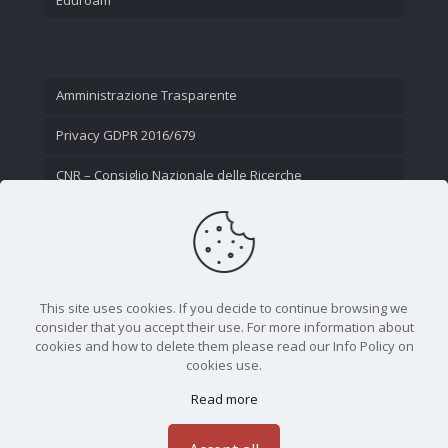
Amministrazione Trasparente
Privacy GDPR 2016/679
CNR – Consiglio Nazionale delle Ricerche
Contatti
This site uses cookies. If you decide to continue browsing we
consider that you accept their use. For more information about
cookies and how to delete them please read our Info Policy on
cookies use.
Read more
CNR - Istituto Nazionale di Ottica - Largo Fermi 6, 50125
Firenze | Tel. 05523081 - P.IVA 02118311006