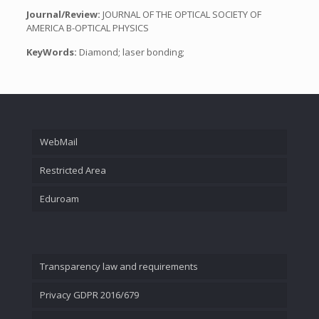
Journal/Review:
JOURNAL OF THE OPTICAL SOCIETY OF
AMERICA B-OPTICAL PHYSICS
KeyWords:
Diamond; laser bonding;
WebMail
Restricted Area
Eduroam
Transparency law and requirements
Privacy GDPR 2016/679