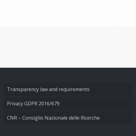
Transparency law and requirements
Privacy GDPR 2016/679
CNR – Consiglio Nazionale delle Ricerche