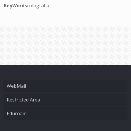
KeyWords:
olografia
WebMail
Restricted Area
Eduroam