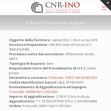
Scheda Procedura di Acquisto
Oggetto della fornitura:
Laptop DELL + disco array 24TB
Struttura Proponente:
CNR-INO Sede di Firenze (C.F.
80054330586)
Procedura scelta dal contraente:
Affidamento diretto
MEPA
Tipologia di Acquisto:
Beni
Responsabile Unico del Procedimento (R.U.P.):
Catani
Jacopo
Determina a contrarre:
Protocollo 130531 del 03/05/2023
Codice Identificativo Gara (C.I.G.):
ZF03B192ED
Provvedimento di Aggiudicazione ed Impegno:
Protocollo 166388 del 31/05/2023
Importo di aggiudicazione:
2.708,97 €
(iva esclusa)
Aggiudicatario:
T.T. TECNOSISTEMI SPA (c.f.:03509620484)
Ordine:
Protocollo 166551 del 31/05/2023