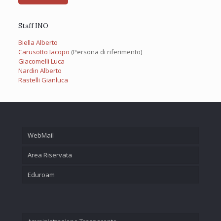
Staff INO
Biella Alberto
Carusotto Iacopo
(Persona di riferimento)
Giacomelli Luca
Nardin Alberto
Rastelli Gianluca
WebMail
Area Riservata
Eduroam