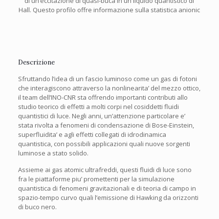
di un’eccitazione di quasi-buca in un liquido quantistico di
Hall. Questo profilo offre informazione sulla statistica anionic
Descrizione
Sfruttando l’idea di un fascio luminoso come un gas di fotoni
che interagiscono attraverso la nonlinearita’ del mezzo ottico,
il team dell’INO-CNR sta offrendo importanti contributi allo
studio teorico di effetti a molti corpi nel cosiddetti fluidi
quantistici di luce. Negli anni, un’attenzione particolare e’
stata rivolta a fenomeni di condensazione di Bose-Einstein,
superfluidita’ e agli effetti collegati di idrodinamica
quantistica, con possibili applicazioni quali nuove sorgenti
luminose a stato solido.
Assieme ai gas atomic ultrafreddi, questi fluidi di luce sono
fra le piattaforme piu’ promettenti per la simulazione
quantistica di fenomeni gravitazionali e di teoria di campo in
spazio-tempo curvo quali l’emissione di Hawking da orizzonti
di buco nero.