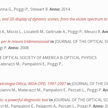
anna G., Poggi P., Stewart R.
Anno:
2014
 and 3D display of dynamic scenes, from the visible spectrum to
A., Miccio L., Locatelli M., Geltrude A., Poggi P., Meucci R.
An
e per le misure tridimensionali
in
JOURNAL OF THE OPTICAL S
gi P.
Anno:
2008
 OPTICAL SOCIETY OF AMERICA B-OPTICAL PHYSICS
aterazzi M., Pampaloni E., Poggi P.,
i Metrologia Ottica, INOA-OPD, 1997-2007
in
JOURNAL OF THE OP
ianni M., Materazzi M., Pampaloni E., Pezzati L., Poggi P.
An
ks: a powerful diagnostic tool
in
JOURNAL OF THE OPTICAL SO
 M., Pampaloni E., Pelagotti A., Pezzati L., Poggi P.
Anno:
20