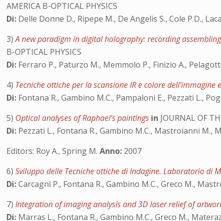
AMERICA B-OPTICAL PHYSICS
Di:
Delle Donne D., Ripepe M., De Angelis S., Cole P.D., Lac
3)
A new paradigm in digital holography: recording assembling,
B-OPTICAL PHYSICS
Di:
Ferraro P., Paturzo M., Memmolo P., Finizio A., Pelagotti 
4)
Tecniche ottiche per la scansione IR e colore dell’immagine 
Di:
Fontana R., Gambino M.C., Pampaloni E., Pezzati L., Pog
5)
Optical analyses of Raphael’s paintings
in
JOURNAL OF THE
Di:
Pezzati L., Fontana R., Gambino M.C., Mastroianni M., M
Editors: Roy A., Spring M.
Anno:
2007
6)
Sviluppo delle Tecniche ottiche di Indagine. Laboratorio d
Di:
Carcagnì P., Fontana R., Gambino M.C., Greco M., Mastro
7)
Integration of imaging analysis and 3D laser relief of artwor
Di:
Marras L., Fontana R., Gambino M.C., Greco M., Materazzi