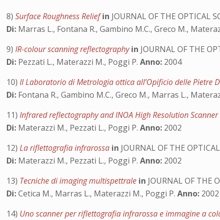
8)
Surface Roughness Relief
in
JOURNAL OF THE OPTICAL SO
Di:
Marras L., Fontana R., Gambino M.C., Greco M., Materazz
9)
IR-colour scanning reflectography
in
JOURNAL OF THE OPT
Di:
Pezzati L., Materazzi M., Poggi P.
Anno:
2004
10)
Il Laboratorio di Metrologia ottica all’Opificio delle Pietre
Di:
Fontana R., Gambino M.C., Greco M., Marras L., Materazz
11)
Infrared reflectography and INOA High Resolution Scanne
Di:
Materazzi M., Pezzati L., Poggi P.
Anno:
2002
12)
La riflettografia infrarossa
in
JOURNAL OF THE OPTICAL
Di:
Materazzi M., Pezzati L., Poggi P.
Anno:
2002
13)
Tecniche di imaging multispettrale
in
JOURNAL OF THE O
Di:
Cetica M., Marras L., Materazzi M., Poggi P.
Anno:
2002
14)
Uno scanner per riflettografia infrarossa e immagine a col