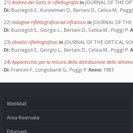
21)
Andrea del Sarto in riflettografia
in
JOURNAL OF THE OPT
Di:
Buzzegoli E., Kunzelman D., Bertani D., Cetica M., Poggi 
22)
Indagine riflettografica ad infrarossi
in
JOURNAL OF THE 
Di:
Buzzegoli E., Giorgio L., Bertani D., Cetica M., Poggi P.
A
23)
(Analisi riflettografica)
in
JOURNAL OF THE OPTICAL SOC
Di:
Buzzegoli E., Giorgio L., Bertani D., Cetica M., Poggi P.
A
24)
Apparecchio per la misura della distribuzione delle dimensi
Di:
Francini F., Longobardi G., Poggi P.
Anno:
1983
WebMail
Area Riservata
Eduroam