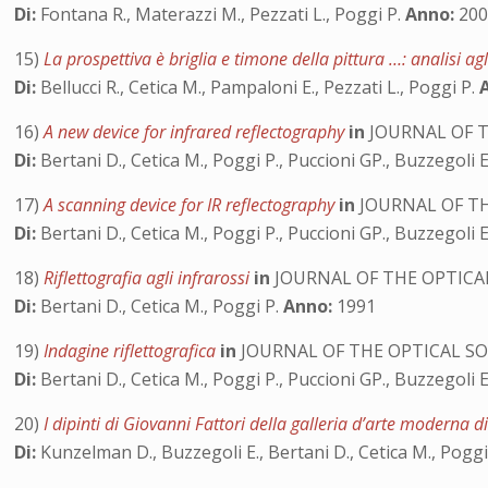
Di:
Fontana R., Materazzi M., Pezzati L., Poggi P.
Anno:
200
15)
La prospettiva è briglia e timone della pittura …: analisi ag
Di:
Bellucci R., Cetica M., Pampaloni E., Pezzati L., Poggi P.
16)
A new device for infrared reflectography
in
JOURNAL OF T
Di:
Bertani D., Cetica M., Poggi P., Puccioni GP., Buzzegoli
17)
A scanning device for IR reflectography
in
JOURNAL OF TH
Di:
Bertani D., Cetica M., Poggi P., Puccioni GP., Buzzegoli
18)
Riflettografia agli infrarossi
in
JOURNAL OF THE OPTICAL
Di:
Bertani D., Cetica M., Poggi P.
Anno:
1991
19)
Indagine riflettografica
in
JOURNAL OF THE OPTICAL SO
Di:
Bertani D., Cetica M., Poggi P., Puccioni GP., Buzzegoli
20)
I dipinti di Giovanni Fattori della galleria d’arte moderna di
Di:
Kunzelman D., Buzzegoli E., Bertani D., Cetica M., Poggi 