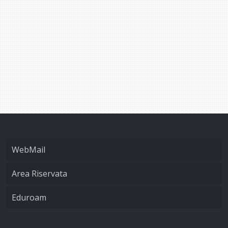
WebMail
Area Riservata
Eduroam