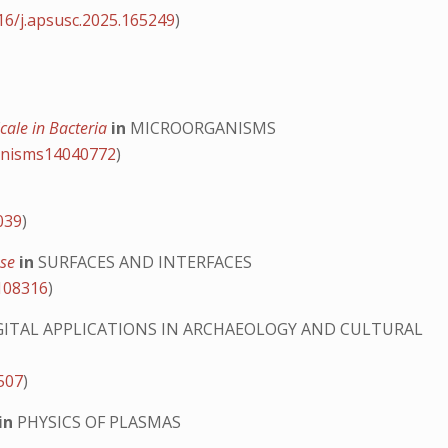
16/j.apsusc.2025.165249
)
cale in Bacteria
in
MICROORGANISMS
anisms14040772
)
039
)
ase
in
SURFACES AND INTERFACES
.108316
)
GITAL APPLICATIONS IN ARCHAEOLOGY AND CULTURAL
0507
)
in
PHYSICS OF PLASMAS