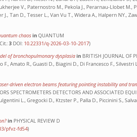
kherjee V., Paternostro M., Pekola J., Perarnau-Llobet M., Po
er J., Tan D., Tesser L., Van Vu T., Widera A., Halpern NY., Za
d quantum chaos
in
QUANTUM
Cit.:
3
DOI:
10.22331/q-2026-03-10-2017
)
model of bronchopulmonary dysplasia
in
BRITISH JOURNAL OF
o F., Amato R., Guasti D., Biagini D., Di Francesco F., Silvestri 
laser-driven electron beams featuring pointing instability and t
ATORS SPECTROMETERS DETECTORS AND ASSOCIATED EQ
ulgentini L., Gregocki D., Ktzster P., Palla D., Piccinini S., Salv
ion?
in
PHYSICAL REVIEW D
03/pfvz-fd54
)