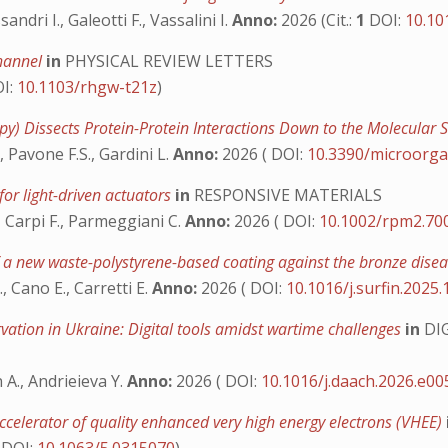
dri I., Galeotti F., Vassalini I.
Anno:
2026 (Cit.:
1
DOI:
10.10
Channel
in
PHYSICAL REVIEW LETTERS
I:
10.1103/rhgw-t21z
)
) Dissects Protein-Protein Interactions Down to the Molecular S
, Pavone F.S., Gardini L.
Anno:
2026 ( DOI:
10.3390/microorg
 for light-driven actuators
in
RESPONSIVE MATERIALS
., Carpi F., Parmeggiani C.
Anno:
2026 ( DOI:
10.1002/rpm2.70
of a new waste-polystyrene-based coating against the bronze dise
, Cano E., Carretti E.
Anno:
2026 ( DOI:
10.1016/j.surfin.2025
rvation in Ukraine: Digital tools amidst wartime challenges
in
DI
A., Andrieieva Y.
Anno:
2026 ( DOI:
10.1016/j.daach.2026.e0
accelerator of quality enhanced very high energy electrons (VHEE)