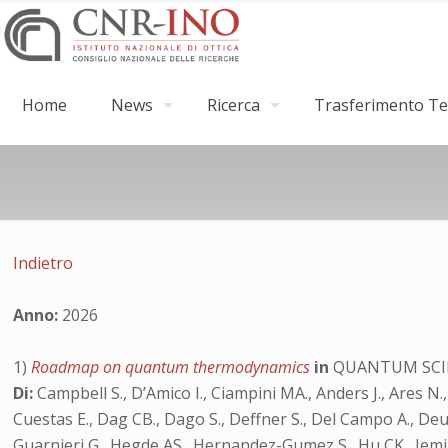
Home
News
Ricerca
Trasferimento Tec
Indietro
Anno:
2026
1)
Roadmap on quantum thermodynamics
in
QUANTUM SCI
Di:
Campbell S., D’Amico I., Ciampini MA., Anders J., Ares N.
Cuestas E., Dag CB., Dago S., Deffner S., Del Campo A., Deuts
Guarnieri G., Hegde AS., Hernandez-Gumez S., Hu CK., Iemini 