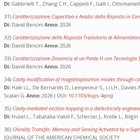
Di:
Gabbrielli T., Zhang C.H., Cappelli F., Galli I., Ottomaniello
31)
Caratterizzazione Capacitiva e Analisi della Risposta in C
Di:
David Bencini
Anno:
2026
32)
Caratterizzazione della Risposta Transitoria di Alimentatori
Di:
David Bencini
Anno:
2026
33)
Caratterizzazione Dinamica di un Ponte H con Tecnologia 
Di:
David Bencini
Anno:
2026
34)
Cavity modification of magnetoplasmon modes through co
Di:
Hale LL., De Bernardis D., Lempereur S., Li LH., Davies AG
Scalari G.
Anno:
2026 ( DOI:
10.1103/6vps-4prq
)
35)
Cavity-mediated exciton hopping in a dielectrically engine
Di:
Husel L., Tabataba-Vakili F., Scherzer J., Krelle L., Bilgi
36)
Chirality Transfer, Memory and Sensing Activated by a Sup
JOURNAL OF THE AMERICAN CHEMICAL SOCIETY