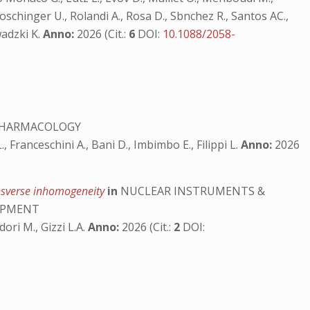
schinger U., Rolandi A., Rosa D., Sbnchez R., Santos AC.,
wadzki K.
Anno:
2026 (Cit.:
6
DOI:
10.1088/2058-
 PHARMACOLOGY
L., Franceschini A., Bani D., Imbimbo E., Filippi L.
Anno:
2026
ransverse inhomogeneity
in
NUCLEAR INSTRUMENTS &
UIPMENT
adori M., Gizzi L.A.
Anno:
2026 (Cit.:
2
DOI: