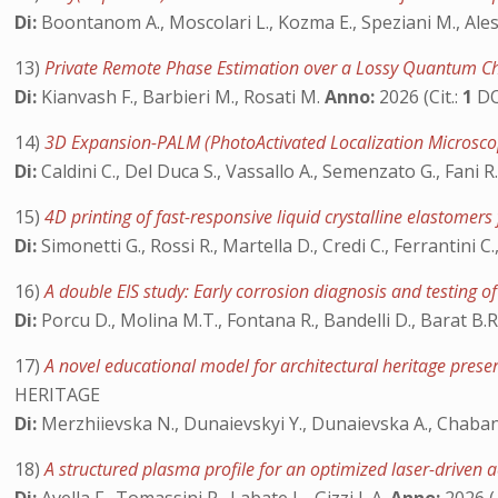
Di:
Boontanom A., Moscolari L., Kozma E., Speziani M., Alessan
13)
Private Remote Phase Estimation over a Lossy Quantum 
Di:
Kianvash F., Barbieri M., Rosati M.
Anno:
2026 (Cit.:
1
DO
14)
3D Expansion-PALM (PhotoActivated Localization Microscopy
Di:
Caldini C., Del Duca S., Vassallo A., Semenzato G., Fani R.
15)
4D printing of fast-responsive liquid crystalline elastomers
Di:
Simonetti G., Rossi R., Martella D., Credi C., Ferrantini C
16)
A double EIS study: Early corrosion diagnosis and testing 
Di:
Porcu D., Molina M.T., Fontana R., Bandelli D., Barat B.R.
17)
A novel educational model for architectural heritage prese
HERITAGE
Di:
Merzhiievska N., Dunaievskyi Y., Dunaievska A., Chaban 
18)
A structured plasma profile for an optimized laser-driven 