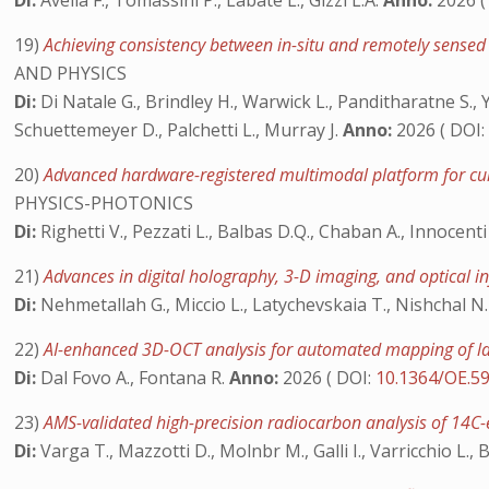
Di:
Avella F., Tomassini P., Labate L., Gizzi L.A.
Anno:
2026 (
19)
Achieving consistency between in-situ and remotely sensed o
AND PHYSICS
Di:
Di Natale G., Brindley H., Warwick L., Panditharatne S., Y
Schuettemeyer D., Palchetti L., Murray J.
Anno:
2026 ( DOI
20)
Advanced hardware-registered multimodal platform for cul
PHYSICS-PHOTONICS
Di:
Righetti V., Pezzati L., Balbas D.Q., Chaban A., Innocenti 
21)
Advances in digital holography, 3-D imaging, and optical i
Di:
Nehmetallah G., Miccio L., Latychevskaia T., Nishchal N.
22)
AI-enhanced 3D-OCT analysis for automated mapping of lay
Di:
Dal Fovo A., Fontana R.
Anno:
2026 ( DOI:
10.1364/OE.5
23)
AMS-validated high-precision radiocarbon analysis of 14C
Di:
Varga T., Mazzotti D., Molnbr M., Galli I., Varricchio L., B