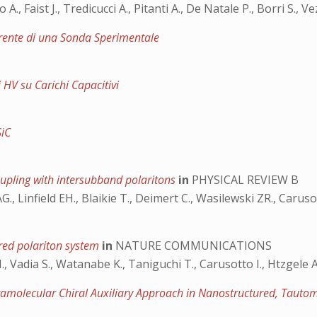
 A., Faist J., Tredicucci A., Pitanti A., De Natale P., Borri S., V
orrente di una Sonda Sperimentale
 HV su Carichi Capacitivi
SiC
upling with intersubband polaritons
in
PHYSICAL REVIEW B
., Linfield EH., Blaikie T., Deimert C., Wasilewski ZR., Carusot
ered polariton system
in
NATURE COMMUNICATIONS
n I., Vadia S., Watanabe K., Taniguchi T., Carusotto I., Htzgele 
ramolecular Chiral Auxiliary Approach in Nanostructured, Tauto