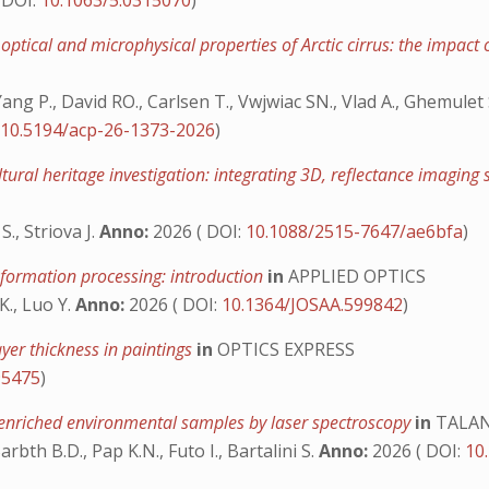
 DOI:
10.1063/5.0315070
)
ptical and microphysical properties of Arctic cirrus: the impact 
ang P., David RO., Carlsen T., Vwjwiac SN., Vlad A., Ghemulet S
:
10.5194/acp-26-1373-2026
)
tural heritage investigation: integrating 3D, reflectance imag
S., Striova J.
Anno:
2026 ( DOI:
10.1088/2515-7647/ae6bfa
)
nformation processing: introduction
in
APPLIED OPTICS
K., Luo Y.
Anno:
2026 ( DOI:
10.1364/JOSAA.599842
)
er thickness in paintings
in
OPTICS EXPRESS
95475
)
-enriched environmental samples by laser spectroscopy
in
TALAN
arbth B.D., Pap K.N., Futo I., Bartalini S.
Anno:
2026 ( DOI:
10