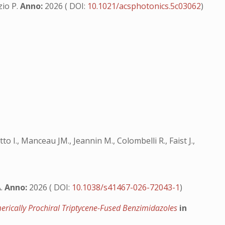
ezio P.
Anno:
2026 ( DOI:
10.1021/acsphotonics.5c03062
)
to I., Manceau JM., Jeannin M., Colombelli R., Faist J.,
A.
Anno:
2026 ( DOI:
10.1038/s41467-026-72043-1
)
merically Prochiral Triptycene-Fused Benzimidazoles
in