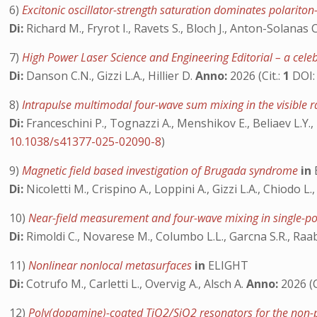
6)
Excitonic oscillator-strength saturation dominates polariton
Di:
Richard M., Fryrot I., Ravets S., Bloch J., Anton-Solanas 
7)
High Power Laser Science and Engineering Editorial – a cele
Di:
Danson C.N., Gizzi L.A., Hillier D.
Anno:
2026 (Cit.:
1
DOI
8)
Intrapulse multimodal four-wave sum mixing in the visible 
Di:
Franceschini P., Tognazzi A., Menshikov E., Beliaev L.Y.,
10.1038/s41377-025-02090-8
)
9)
Magnetic field based investigation of Brugada syndrome
in
Di:
Nicoletti M., Crispino A., Loppini A., Gizzi L.A., Chiodo L.,
10)
Near-field measurement and four-wave mixing in single-po
Di:
Rimoldi C., Novarese M., Columbo L.L., Garcna S.R., Raa
11)
Nonlinear nonlocal metasurfaces
in
ELIGHT
Di:
Cotrufo M., Carletti L., Overvig A., Alsch A.
Anno:
2026 (C
12)
Poly(dopamine)-coated TiO2/SiO2 resonators for the non-p