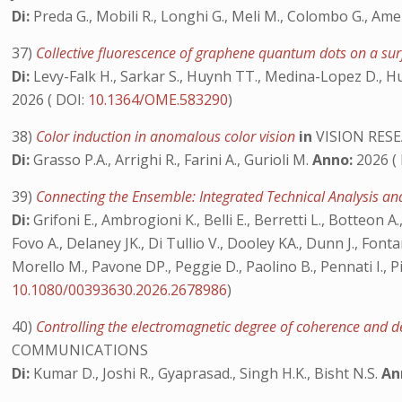
Di:
Preda G., Mobili R., Longhi G., Meli M., Colombo G., Ame
37)
Collective fluorescence of graphene quantum dots on a su
Di:
Levy-Falk H., Sarkar S., Huynh TT., Medina-Lopez D., Hurl
2026 ( DOI:
10.1364/OME.583290
)
38)
Color induction in anomalous color vision
in
VISION RES
Di:
Grasso P.A., Arrighi R., Farini A., Gurioli M.
Anno:
2026 (
39)
Connecting the Ensemble: Integrated Technical Analysis and
Di:
Grifoni E., Ambrogioni K., Belli E., Berretti L., Botteon A.,
Fovo A., Delaney JK., Di Tullio V., Dooley KA., Dunn J., Font
Morello M., Pavone DP., Peggie D., Paolino B., Pennati I., Piq
10.1080/00393630.2026.2678986
)
40)
Controlling the electromagnetic degree of coherence and de
COMMUNICATIONS
Di:
Kumar D., Joshi R., Gyaprasad., Singh H.K., Bisht N.S.
An