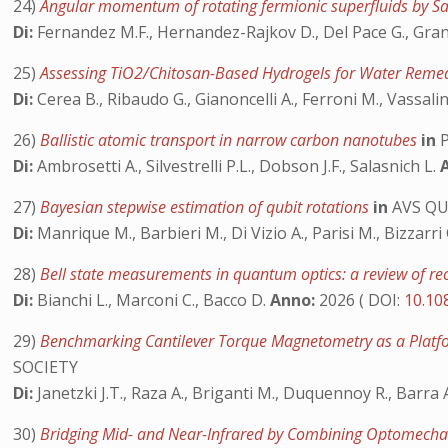
24)
Angular momentum of rotating fermionic superfluids by 
Di:
Fernandez M.F., Hernandez-Rajkov D., Del Pace G., Grani N
25)
Assessing TiO2/Chitosan-Based Hydrogels for Water Remedi
Di:
Cerea B., Ribaudo G., Gianoncelli A., Ferroni M., Vassalini
26)
Ballistic atomic transport in narrow carbon nanotubes
in
P
Di:
Ambrosetti A., Silvestrelli P.L., Dobson J.F., Salasnich L.
27)
Bayesian stepwise estimation of qubit rotations
in
AVS Q
Di:
Manrique M., Barbieri M., Di Vizio A., Parisi M., Bizzarri 
28)
Bell state measurements in quantum optics: a review of r
Di:
Bianchi L., Marconi C., Bacco D.
Anno:
2026 ( DOI:
10.10
29)
Benchmarking Cantilever Torque Magnetometry as a Platfor
SOCIETY
Di:
Janetzki J.T., Raza A., Briganti M., Duquennoy R., Barra A
30)
Bridging Mid- and Near-Infrared by Combining Optomecha