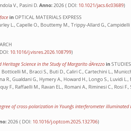
ndola V., Pasini D.
Anno:
2026 ( DOI:
10.1021/jacs.6c03689
)
rface
in
OPTICAL MATERIALS EXPRESS
ey L., Capelle O., Bouttemy M., Trippy-Allard G., Campidelli S
EARCH
 DOI:
10.1016/j.visres.2026.108799
)
 Heritage Science in the Study of Margarito d´Arezzo
in
STUDIES
 Botticelli M., Bracci S., Buti D., Caliri C., Cartechini L., Munic
ana R., Gualdani G., Hymery A., Howard H., Longo S., Luvidi L.,
uy F., Raffaelli M., Ravan EL., Romani A., Riminesi C., Rosi F.,
gree of cross-polarization in Young´s interferometer illuminated
no:
2026 ( DOI:
10.1016/j.optcom.2025.132706
)