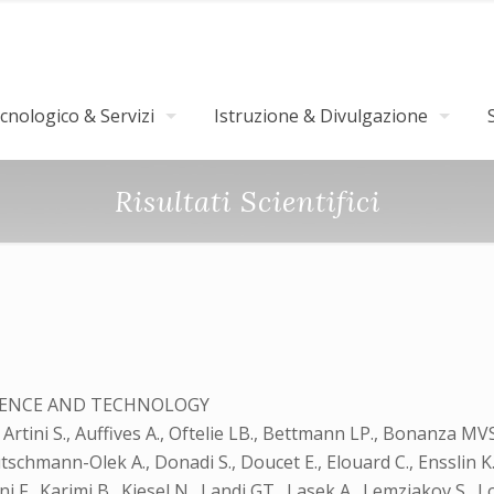
nologico & Servizi
Istruzione & Divulgazione
Risultati Scientifici
ENCE AND TECHNOLOGY
, Artini S., Auffives A., Oftelie LB., Bettmann LP., Bonanza MV
chmann-Olek A., Donadi S., Doucet E., Elouard C., Ensslin K., Er
F., Karimi B., Kiesel N., Landi GT., Lasek A., Lemziakov S., L