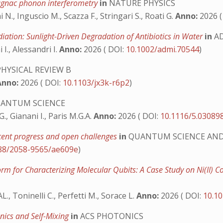
Sagnac phonon interferometry
in
NATURE PHYSICS
., Inguscio M., Scazza F., Stringari S., Roati G.
Anno:
2026 (
ation: Sunlight-Driven Degradation of Antibiotics in Water
in
AD
 I., Alessandri I.
Anno:
2026 ( DOI:
10.1002/admi.70544
)
HYSICAL REVIEW B
Anno:
2026 ( DOI:
10.1103/jx3k-r6p2
)
UANTUM SCIENCE
G., Gianani I., Paris M.G.A.
Anno:
2026 ( DOI:
10.1116/5.03089
ecent progress and open challenges
in
QUANTUM SCIENCE AN
88/2058-9565/ae609e
)
m for Characterizing Molecular Qubits: A Case Study on Ni(II) 
L., Toninelli C., Perfetti M., Sorace L.
Anno:
2026 ( DOI:
10.10
nics and Self-Mixing
in
ACS PHOTONICS