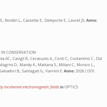
., Rondin L., Cassette E., Deleporte E., Lauret JS.
Anno:
 IN CONSERVATION
chia AC., Cavigli R., Cerasuolo A., Conti C., Costantino C., Dal
 Magrini D., Mandy K., Mattana S., Miliani C., Monico L.,
 Salvadori B., Santagati G., Vannini E.
Anno:
2026 ( DOI:
 by incoherent electromagnetic fields
in
OPTICS