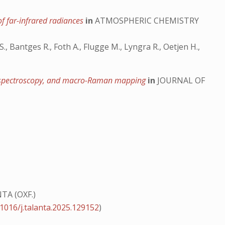
of far-infrared radiances
in
ATMOSPHERIC CHEMISTRY
., Bantges R., Foth A., Flugge M., Lyngra R., Oetjen H.,
ing spectroscopy, and macro-Raman mapping
in
JOURNAL OF
TA (OXF.)
.1016/j.talanta.2025.129152
)