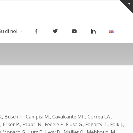
Su di noi
S., Busch T., Campisi M., Cavalcante MF., Correa LA.,
ker P., Fabbri N., Fedele F., Fiusa G., Fogarty T., Folk J.,
o Monaco G., Lutz E., Lvov D., Maillet O., Mehboudi M.,