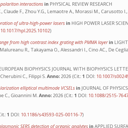
-polariton interactions
in
PHYSICAL REVIEW RESEARCH
C., Claude F., Zhou Y.G., Lemaotre A., Morassi M., Carusotto I.
bration of ultra-high-power lasers
in
HIGH POWER LASER SCIE
:
10.1017/hpl.2025.10102
)
range from high contrast index grating with PMMA layer
in
LIGHT
 Malureanu R., Takayama O., Alessandri I., Cino AC., De Ceglia
EUROPEAN BIOPHYSICS JOURNAL WITH BIOPHYSICS LETT
 Cherubini C., Filippi S.
Anno:
2026 (Cit.:
1
DOI:
10.1007/s0024
larization elliptical multimode VCSELs
in
JOURNAL OF PHYSIC
be C., Gioannini M.
Anno:
2026 (Cit.:
1
DOI:
10.1088/2515-764
it.:
1
DOI:
10.1186/s43593-025-00116-7
)
lasmonic SERS detection of organic analytes
in
APPLIED SURFA