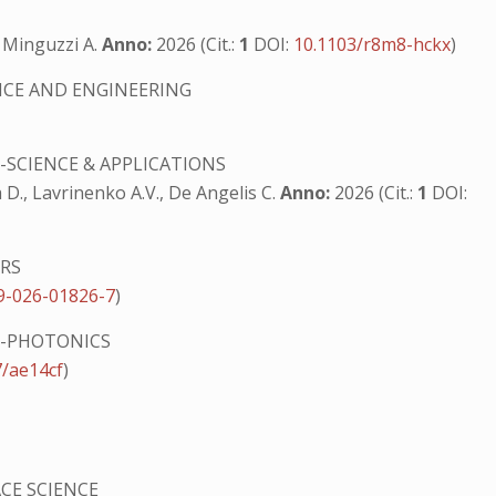
, Minguzzi A.
Anno:
2026 (Cit.:
1
DOI:
10.1103/r8m8-hckx
)
NCE AND ENGINEERING
-SCIENCE & APPLICATIONS
 D., Lavrinenko A.V., De Angelis C.
Anno:
2026 (Cit.:
1
DOI:
ERS
9-026-01826-7
)
S-PHOTONICS
7/ae14cf
)
CE SCIENCE