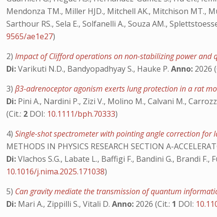
Mendonza TM., Miller HJD., Mitchell AK., Mitchison MT., Mu
Sarthour RS., Sela E., Solfanelli A., Souza AM., Splettstoess
9565/ae1e27
)
2)
Impact of Clifford operations on non-stabilizing power an
Di:
Varikuti N.D., Bandyopadhyay S., Hauke P.
Anno:
2026 (
3)
β3-adrenoceptor agonism exerts lung protection in a rat 
Di:
Pini A., Nardini P., Zizi V., Molino M., Calvani M., Carrozz
(Cit.:
2
DOI:
10.1111/bph.70333
)
4)
Single-shot spectrometer with pointing angle correction for 
METHODS IN PHYSICS RESEARCH SECTION A-ACCELER
Di:
Vlachos S.G., Labate L., Baffigi F., Bandini G., Brandi F., F
10.1016/j.nima.2025.171038
)
5)
Can gravity mediate the transmission of quantum informat
Di:
Mari A., Zippilli S., Vitali D.
Anno:
2026 (Cit.:
1
DOI:
10.11