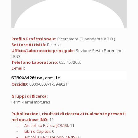
Profilo Professionale:
Ricercatore (Dipendente a T.D.)
Settore Attività:
Ricerca
Ufficio/Laboratorio principale:
Sezione Sesto Fiorentino –
LENS
Telefono Laboratorio:
055 4572005
E-mail:
OrcidID:
0000-0003-1759-8021
Gruppi di Ricerca:
Fermi-Fermi mixtures
Pubblicazioni, risultati di ricerca attualmente presenti
nel database INO:
11
– Articoli su Rivista JCR/ISI:
11
– Libri o Capitoli:
0
– Articoli su Riviste non JCR/ISI:
0