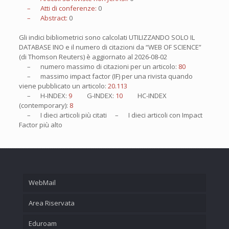
– Atti di conferenze:
0
– Abstract:
0
Gli indici bibliometrici sono calcolati UTILIZZANDO SOLO IL
DATABASE INO e il numero di citazioni da “WEB OF SCIENCE”
(di Thomson Reuters) è aggiornato al
2026-08-02
– numero massimo di citazioni per un articolo:
80
– massimo impact factor (IF) per una rivista quando
viene pubblicato un articolo:
20.113
– H-INDEX:
9
G-INDEX:
10
HC-INDEX
(contemporary):
8
– I
dieci
articoli più citati – I
dieci
articoli con Impact
Factor più alto
WebMail
Area Riservata
Eduroam