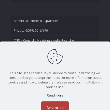
Amministrazione Trasparente
Privacy GDPR 2016/679
CNR – Consiglio Nazionale delle Ricerche
Contatti
This site uses cookies. If you decide to continue browsing we
consider that you accept their use. For more information about
cookies and how to delete them please read our Info Policy on
cookies use.
Read more
CNR - Istituto Nazionale di Ottica - Largo Fermi 6, 50125
Firenze | Tel. 05523081 - P.IVA 02118311006
Accept all