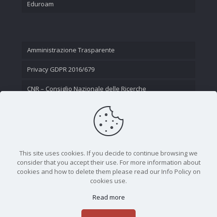
Eduroam
Amministrazione Trasparente
Privacy GDPR 2016/679
CNR – Consiglio Nazionale delle Ricerche
Contatti
This site uses cookies. If you decide to continue browsing we
consider that you accept their use. For more information about
cookies and how to delete them please read our Info Policy on
cookies use.
Read more
CNR - Istituto Nazionale di Ottica - Largo Fermi 6, 50125
Firenze | Tel. 05523081 - P.IVA 02118311006