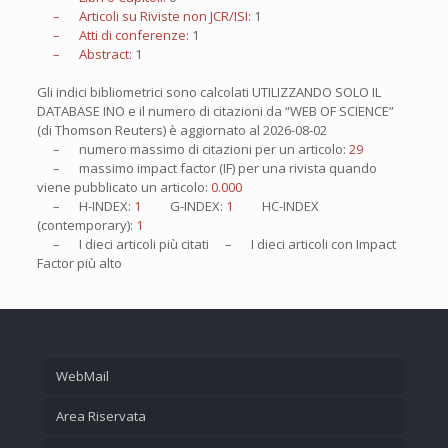
– Articoli su Riviste non JCR/ISI:
1
– Atti di conferenze:
1
– Abstract:
1
Gli indici bibliometrici sono calcolati UTILIZZANDO SOLO IL
DATABASE INO e il numero di citazioni da “WEB OF SCIENCE”
(di Thomson Reuters) è aggiornato al
2026-08-02
– numero massimo di citazioni per un articolo:
29
– massimo impact factor (IF) per una rivista quando
viene pubblicato un articolo:
0.000
– H-INDEX:
1
G-INDEX:
1
HC-INDEX
(contemporary):
1
– I
dieci
articoli più citati – I
dieci
articoli con Impact
Factor più alto
WebMail
Area Riservata