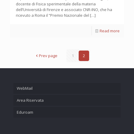
docente di Fisica sperimentale della materia
dell’Università di Firenze e associato CNR-INO, che ha
ricevuto a Roma il “Premio Nazionale del
[…]
Read more
Prev page
1
2
WebMail
Area Riservata
Eduroam