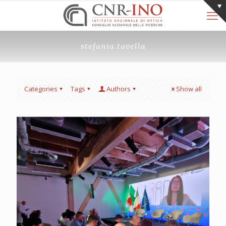
stefania.tavella
Categories
Tags
Authors
Show all